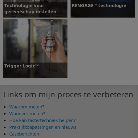
Technologie voor
RENGAGE™ technologie
gereedschap instellen
Technologie voor
RENGAGE™ technologie
gereedschap instellen
Trigger Logic™
Links om mijn proces te verbeteren
Waarom meten?
Trigger Logic™
Wanneer meten?
Hoe kan tastertechniek helpen?
Praktijktoepassingen en nieuws
Caseberichten