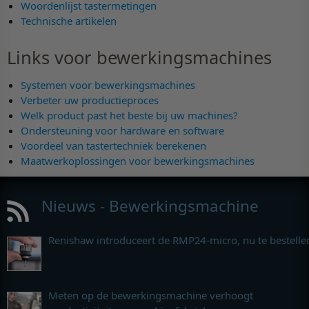
Woordenlijst tastermetingen
Technische artikelen
Links voor bewerkingsmachines
Systemen voor bewerkingsmachines
Verbeter uw productieproces
Welk product past het beste bij uw machines?
Ondersteuning voor hardware en software
Voordeel van tastertechniek berekenen
Maatwerkoplossingen voor bewerkingsmachines
Nieuws - Bewerkingsmachine
Renishaw introduceert de RMP24-micro, nu te bestelle
Meten op de bewerkingsmachine verhoogt