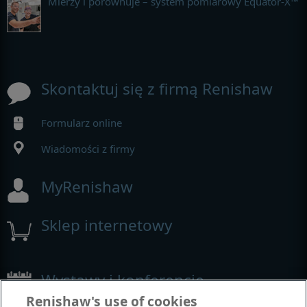
Mierzy i porównuje – system pomiarowy Equator-X™
Skontaktuj się z firmą Renishaw
Formularz online
Wiadomości z firmy
MyRenishaw
Sklep internetowy
Wystawy i konferencje
Renishaw's use of cookies