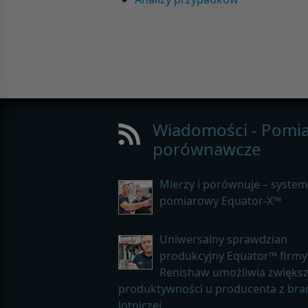
Wiadomości - Pomia
porównawcze
Mierzy i porównuje – system
pomiarowy Equator-X™
Uniwersalny sprawdzian
produkcyjny Equator™ firmy
Renishaw umożliwia zwiększ
produktywności u producenta z bra
lotniczej