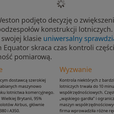
eston podjęto decyzję o zwiększen
podzespołów konstrukcji lotniczych
swojej klasie
uniwersalny sprawdzi
 Equator skraca czas kontroli częśc
ność pomiarową.
e
Wyzwanie
ącym dostawcą szerokiej
Kontrola niektórych z bardzi
rabianych maszynowo
lotniczych trwała do 10 min
ynku lotnictwa komercyjnego.
współrzędnościowych. Częst
Wielkiej Brytanii, 95%
„wąskiego gardła” i ogranic
molotów Airbus, głównie
maszyn współrzędnościowyc
380 i A350.
firma wprowadziła różne rę