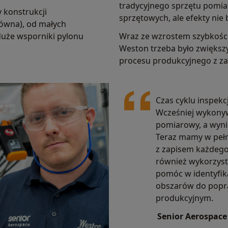
tradycyjnego sprzętu pomi
 konstrukcji
sprzętowych, ale efekty nie 
łówna), od małych
uże wsporniki pylonu
Wraz ze wzrostem szybkości
Weston trzeba było zwiększ
procesu produkcyjnego z za
Czas cyklu inspekc
Wcześniej wykonyw
pomiarowy, a wyni
Teraz mamy w pełn
z zapisem każdeg
również wykorzyst
pomóc w identyfika
obszarów do popr
produkcyjnym.
Senior Aerospace