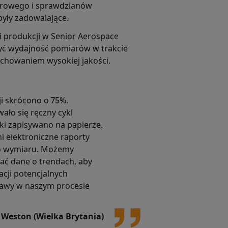
arowego i sprawdzianów
były zadowalające.
 produkcji w Senior Aerospace
yć wydajność pomiarów w trakcie
chowaniem wysokiej jakości.
ji skrócono o 75%.
ało się ręczny cykl
ki zapisywano na papierze.
i elektroniczne raporty
o wymiaru. Możemy
ać dane o trendach, aby
cji potencjalnych
awy w naszym procesie
 Weston (Wielka Brytania)