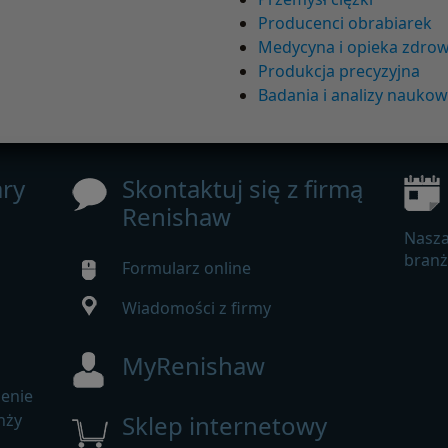
Producenci obrabiarek
Medycyna i opieka zdro
Produkcja precyzyjna
Badania i analizy nauko
ry
Skontaktuj się z firmą
Renishaw
Nasza
bran
Formularz online
Wiadomości z firmy
MyRenishaw
enie
nży
Sklep internetowy