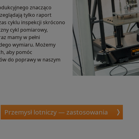
rodukcyjnego znacząco
zeglądają tylko raport
zas cyklu inspekcji skrócono
czny cykl pomiarowy,
eraz mamy w pełni
ażdego wymiaru. Możemy
ch, aby pomóc
zarów do poprawy w naszym
Przemysł lotniczy — zastosowania