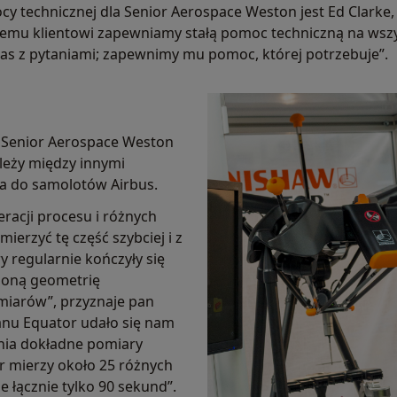
 technicznej dla Senior Aerospace Weston jest Ed Clarke,
emu klientowi zapewniamy stałą pomoc techniczną na wszys
as z pytaniami; zapewnimy mu pomoc, której potrzebuje”.
Senior Aerospace Weston
leży między innymi
ła do samolotów Airbus.
teracji procesu i różnych
ierzyć tę część szybciej i z
 regularnie kończyły się
żoną geometrię
miarów”, przyznaje pan
anu Equator udało się nam
nia dokładne pomiary
r mierzy około 25 różnych
 łącznie tylko 90 sekund”.