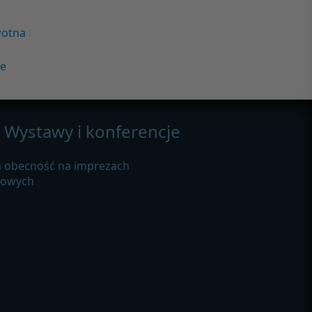
wotna
we
Wystawy i konferencje
 obecność na imprezach
żowych