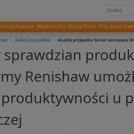
oc techniczna
Wiadomości
Nasza firma
Kup przez Inte
ctwo
-
Analizy przypadków
-
Analiza przypadku Senior Aerospace W
 sprawdzian produk
rmy Renishaw umożl
 produktywności u 
czej