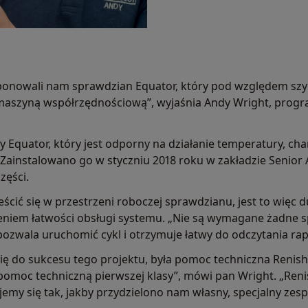
ponowali nam sprawdzian Equator, który pod względem sz
 maszyną współrzędnościową”, wyjaśnia Andy Wright, prog
Equator, który jest odporny na działanie temperatury, char
. Zainstalowano go w styczniu 2018 roku w zakładzie Senio
zęści.
cić się w przestrzeni roboczej sprawdzianu, jest to więc d
żeniem łatwości obsługi systemu. „Nie są wymagane żadne s
ozwala uruchomić cykl i otrzymuje łatwy do odczytania rap
się do sukcesu tego projektu, była pomoc techniczna Renis
pomoc techniczną pierwszej klasy”, mówi pan Wright. „Ren
jemy się tak, jakby przydzielono nam własny, specjalny zes