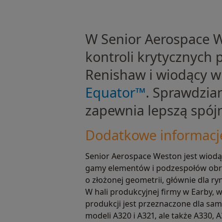
W Senior Aerospace W
kontroli krytycznych 
Renishaw i wiodący w 
Equator™
. Sprawdzian
zapewnia lepszą spój
Dodatkowe informacj
Senior Aerospace Weston jest wiod
gamy elementów i podzespołów ob
o złożonej geometrii, głównie dla r
W hali produkcyjnej firmy w Earby, w 
produkcji jest przeznaczone dla sa
modeli A320 i A321, ale także A330, A