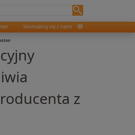
rnet
Skontaktuj się z nami
eston
cyjny
iwia
producenta z