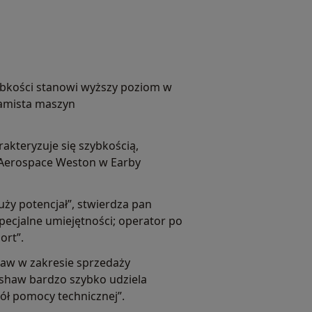
ybkości stanowi wyższy poziom w
ramista maszyn
akteryzuje się szybkością,
r Aerospace Weston w Earby
uży potencjał”, stwierdza pan
pecjalne umiejętności; operator po
ort”.
haw w zakresie sprzedaży
ishaw bardzo szybko udziela
pół pomocy technicznej”.