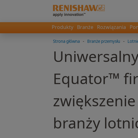
Produkty
Branże
Rozwiązania
Pom
Strona główna
-
Branże przemysłu
-
Lotni
Uniwersalny
Equator™ fi
zwiększenie
branży lotni