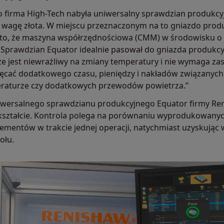
go firma High-Tech nabyła uniwersalny sprawdzian produkcy
na wagę złota. W miejscu przeznaczonym na to gniazdo prod
a to, że maszyna współrzędnościowa (CMM) w środowisku o
. Sprawdzian Equator idealnie pasował do gniazda produkc
 że jest niewrażliwy na zmiany temperatury i nie wymaga z
ięcać dodatkowego czasu, pieniędzy i nakładów związanyc
eraturze czy dodatkowych przewodów powietrza.”
niwersalnego sprawdzianu produkcyjnego Equator firmy R
ym kształcie. Kontrola polega na porównaniu wyprodukowany
entów w trakcie jednej operacji, natychmiast uzyskując wy
ołu.