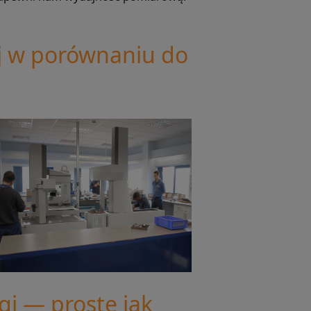
j w porównaniu do
gi — proste jak