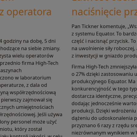
z operatora
naciśnięcie pr
Pan Tickner komentuje, „Ws
z systemu Equator. To bard
4 godziny na dobę, 5 dni
część i nacisnąć przycisk. T
chodzące na siebie zmiany.
na uwolnienie siły roboczej,
zysta wielu operatorów
z inwestycji w gniazdo prod
przednio firma High-Tech
Firma High-Tech zmniejszyła 
maszynach
o 27% dzięki zastosowaniu
czono w laboratorium
produkcyjnego Equator. Ma 
mperaturze, z dala od
konkurencyjność w tego typ
zyną współrzędnościową
dostarcza identyczne, precyz
pierwszy zajmował się
dodając jednocześnie warto
ycznych umiejętnościach
produkcji. Dzięki wdrożeniu
rzędnościowej. Jeśli używa
dążeniu do udoskonalenia p
lony personel może użyć
przyznano 6 razy z rzędu sr
otu, który został
niezrównanym wynikiem w Wi
łu kontroli jakości, w celu