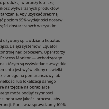
produkcji w branży lotniczej,
 jakość wytwarzanych produktów,
starczania. Aby uzyskać srebrną
nąć poziom 95% wydajności dostaw
 części dostarczanych wszystkim
ąd używany sprawdzianu Equator,
ści. Dzięki systemowi Equator
kontrolę nad procesem. Operatorzy
a Process Monitor — wchodzącego
na którym są wyświetlane wszystkie
ementu jest wyświetlony niewielki
 z zielonego na pomarańczowy lub
ielkości lub lokalizacji danego
re narzędzie na obrabiarce
atego może podjąć czynności
nej poprawy jakości procesu, aby
olerancji. Ponieważ sprawdzamy 100%