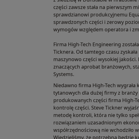
części zawsze stała na pierwszym 
sprawdzianowi produkcyjnemu Equa
sprawdzonych części i zerowy pozi
wymogów względem operatora i zmni
Firma High-Tech Engineering została
Ticknera. Od tamtego czasu zyskała
maszynowo części wysokiej jakości. F
znaczących aprobat branżowych, sta
Systems.
Niedawno firma High-Tech wygrała k
tytanowych dla dużej firmy z branży 
produkowanych części firma High-T
kontrolę części. Steve Tickner wyja
metodę kontroli, która nie tylko spe
rozwiązaniem uzasadnionym ekonomi
współrzędnościową nie wchodziło w 
Wiedzieliśmy, że potrzebna będzie 