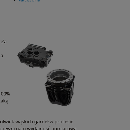
e'a
ka
 100%
taką
lwiek wąskich gardeł w procesie.
y zapewni nam wydajność pomiarową.