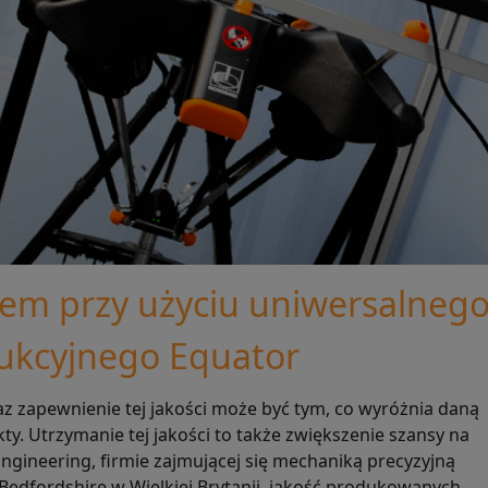
em przy użyciu uniwersalneg
ukcyjnego Equator
 zapewnienie tej jakości może być tym, co wyróżnia daną
ty. Utrzymanie tej jakości to także zwiększenie szansy na
ngineering, firmie zajmującej się mechaniką precyzyjną
Bedfordshire w Wielkiej Brytanii, jakość produkowanych