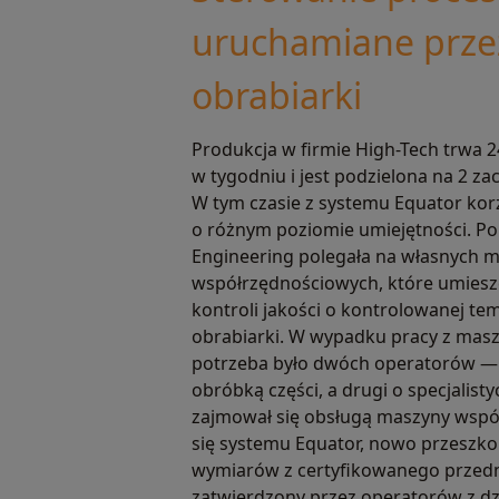
uruchamiane prze
obrabiarki
Produkcja w firmie High-Tech trwa 2
w tygodniu i jest podzielona na 2 za
W tym czasie z systemu Equator kor
o różnym poziomie umiejętności. Po
Engineering polegała na własnych 
współrzędnościowych, które umiesz
kontroli jakości o kontrolowanej te
obrabiarki. W wypadku pracy z mas
potrzeba było dwóch operatorów — 
obróbką części, a drugi o specjalist
zajmował się obsługą maszyny współ
się systemu Equator, nowo przeszko
wymiarów z certyfikowanego przedmi
zatwierdzony przez operatorów z dzia