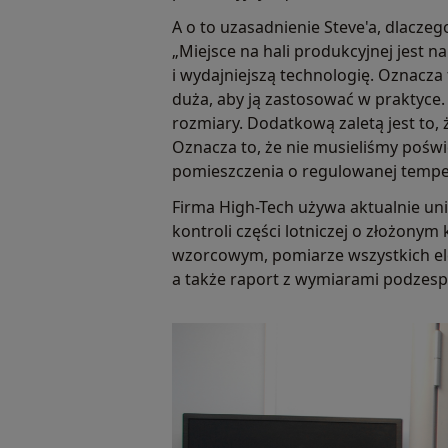
A o to uzasadnienie Steve'a, dlacze
„Miejsce na hali produkcyjnej jest 
i wydajniejszą technologię. Oznacz
duża, aby ją zastosować w praktyce
rozmiary. Dodatkową zaletą jest to,
Oznacza to, że nie musieliśmy pośw
pomieszczenia o regulowanej temp
Firma High-Tech używa aktualnie u
kontroli części lotniczej o złożon
wzorcowym, pomiarze wszystkich elem
a także raport z wymiarami podzesp