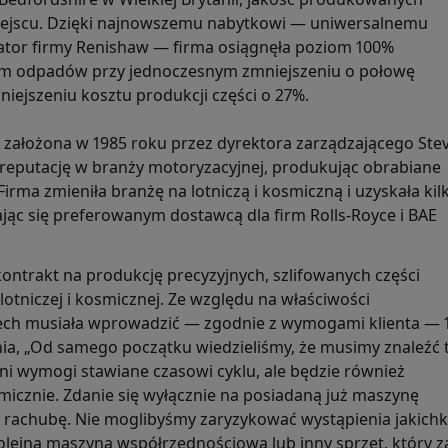
miejscu. Dzięki najnowszemu nabytkowi — uniwersalnemu
tor firmy Renishaw — firma osiągnęła poziom 100%
om odpadów przy jednoczesnym zmniejszeniu o połowę
ejszeniu kosztu produkcji części o 27%.
 założona w 1985 roku przez dyrektora zarządzającego Stev
 reputację w branży motoryzacyjnej, produkując obrabiane
irma zmieniła branżę na lotniczą i kosmiczną i uzyskała kil
jąc się preferowanym dostawcą dla firm Rolls-Royce i BAE
ontrakt na produkcję precyzyjnych, szlifowanych części
lotniczej i kosmicznej. Ze względu na właściwości
ech musiała wprowadzić — zgodnie z wymogami klienta —
śnia, „Od samego początku wiedzieliśmy, że musimy znaleźć 
łni wymogi stawiane czasowi cyklu, ale będzie również
cznie. Zdanie się wyłącznie na posiadaną już maszynę
rachubę. Nie moglibyśmy zaryzykować wystąpienia jakichko
kolejna maszyna współrzędnościowa lub inny sprzęt, któr