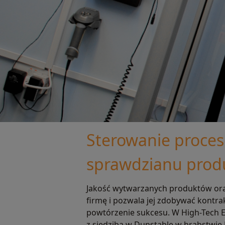
Sterowanie proces
sprawdzianu prod
Jakość wytwarzanych produktów oraz
firmę i pozwala jej zdobywać kontrak
powtórzenie sukcesu. W High-Tech E
z siedzibą w Dunstable w hrabstwie 