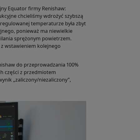
jny Equator firmy Renishaw:
ukcyjne chcieliśmy wdrożyć szybszą
 regulowanej temperaturze była zbyt
yjnego, ponieważ ma niewielkie
asilania sprężonym powietrzem.
h z wstawieniem kolejnego
enishaw do przeprowadzania 100%
ch części z przedmiotem
nik „zaliczony/niezaliczony”,