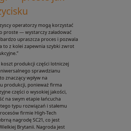
zycisku
zyscy operatorzy mogą korzystać
zo proste — wystarczy załadować
o bardzo upraszcza proces i pozwala
 a to z kolei zapewnia szybki zwrot
ukcyjne.”
koszt produkcji części lotniczej
 uniwersalnego sprawdzianu
to znaczący wpływ na
u produkcji, ponieważ firma
yjne części o wysokiej jakości,
ść na swym etapie łańcucha
 tego typu rozwiązań i stałemu
rocesów firmie High-Tech
ebrną nagrodę SC21, co jest
elkiej Brytanii. Nagroda jest