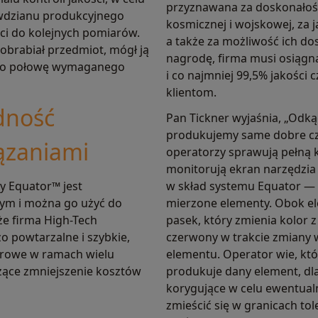
przyznawana za doskonałość 
wdzianu produkcyjnego
kosmicznej i wojskowej, za
ci do kolejnych pomiarów.
a także za możliwość ich do
 obrabiał przedmiot, mógł ją
nagrodę, firma musi osiąg
ie o połowę wymaganego
i co najmniej 99,5% jakości
klientom.
odność
Pan Tickner wyjaśnia, „Odk
produkujemy same dobre czę
iązaniami
operatorzy sprawują pełną 
monitorują ekran narzędzi
y Equator™ jest
w skład systemu Equator — 
ym i można go użyć do
mierzone elementy. Obok el
że firma High-Tech
pasek, który zmienia kolor
 powtarzalne i szybkie,
czerwony w trakcie zmiany w
rowe w ramach wielu
elementu. Operator wie, któ
czące zmniejszenie kosztów
produkuje dany element, dl
korygujące w celu ewentual
zmieścić się w granicach t