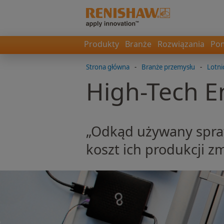
Produkty
Branże
Rozwiązania
Pom
Strona główna
-
Branże przemysłu
-
Lotni
High-Tech E
„Odkąd używany spraw
koszt ich produkcji z