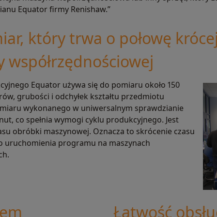
ianu Equator firmy Renishaw.”
r, który trwa o połowę króce
ny współrzędnościowej
yjnego Equator używa się do pomiaru około 150
w, grubości i odchyłek kształtu przedmiotu
pomiaru wykonanego w uniwersalnym sprawdzianie
ut, co spełnia wymogi cyklu produkcyjnego. Jest
asu obróbki maszynowej. Oznacza to skrócenie czasu
do uruchomienia programu na maszynach
ch.
sem
Łatwość obsłu