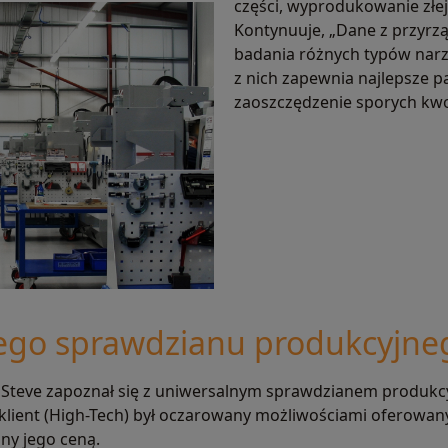
części, wyprodukowanie złej
Kontynuuje, „Dane z przyrz
badania różnych typów narz
z nich zapewnia najlepsze 
zaoszczędzenie sporych kwot
ego sprawdzianu produkcyjne
u Steve zapoznał się z uniwersalnym sprawdzianem produkc
 klient (High-Tech) był oczarowany możliwościami oferowa
ny jego ceną.