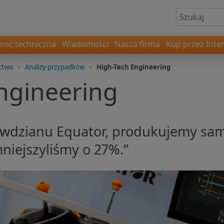
oc techniczna
Wiadomości
Nasza firma
Kup przez Inte
ctwo
-
Analizy przypadków
-
High-Tech Engineering
ngineering
dzianu Equator, produkujemy same
mniejszyliśmy o 27%.”