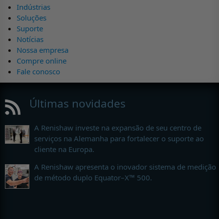
Indústrias
Soluções
Suporte
Notícias
Nossa empresa
Compre online
Fale conosco
Últimas novidades
A Renishaw investe na expansão de seu centro de
serviços na Alemanha para fortalecer o suporte ao
cliente na Europa.
A Renishaw apresenta o inovador sistema de medição
de método duplo Equator–X™ 500.