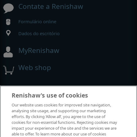
Contate a Renishaw
Formulário online
Dados do escritório
MyRenishaw
Web shop
Exposições e conferências
Renishaw's use of cookies
Our website uses cookies for improved site navigation,
Eventos em que estamos participando
analysing site usage, and supporting our marketing
efforts. By clicking ‘Allow all’, you agree to the use of
cookies for non-essential functions. Rejecting cookies may
impact your experience of the site and the services we are
able to offer. To learn more about our use of cookies