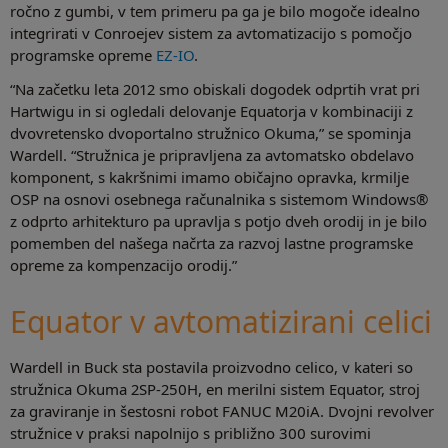
ročno z gumbi, v tem primeru pa ga je bilo mogoče idealno
integrirati v Conroejev sistem za avtomatizacijo s pomočjo
programske opreme
EZ-IO
.
“Na začetku leta 2012 smo obiskali dogodek odprtih vrat pri
Hartwigu in si ogledali delovanje Equatorja v kombinaciji z
dvovretensko dvoportalno stružnico Okuma,” se spominja
Wardell. “Stružnica je pripravljena za avtomatsko obdelavo
komponent, s kakršnimi imamo običajno opravka, krmilje
OSP na osnovi osebnega računalnika s sistemom Windows®
z odprto arhitekturo pa upravlja s potjo dveh orodij in je bilo
pomemben del našega načrta za razvoj lastne programske
opreme za kompenzacijo orodij.”
Equator v avtomatizirani celici
Wardell in Buck sta postavila proizvodno celico, v kateri so
stružnica Okuma 2SP-250H, en merilni sistem Equator, stroj
za graviranje in šestosni robot FANUC M20iA. Dvojni revolver
stružnice v praksi napolnijo s približno 300 surovimi