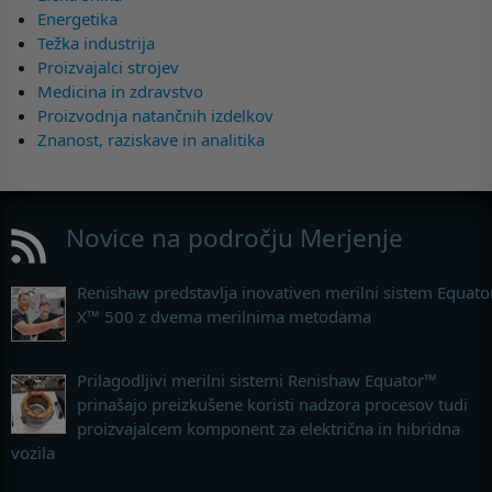
Energetika
Težka industrija
Proizvajalci strojev
Medicina in zdravstvo
Proizvodnja natančnih izdelkov
Znanost, raziskave in analitika
Novice na področju Merjenje
Renishaw predstavlja inovativen merilni sistem Equato
X™ 500 z dvema merilnima metodama
Prilagodljivi merilni sistemi Renishaw Equator™
prinašajo preizkušene koristi nadzora procesov tudi
proizvajalcem komponent za električna in hibridna
vozila