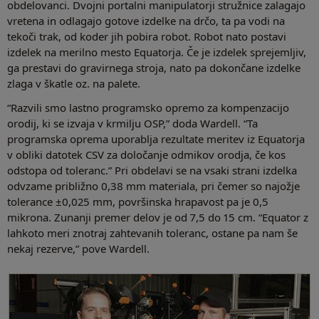
obdelovanci. Dvojni portalni manipulatorji stružnice zalagajo
vretena in odlagajo gotove izdelke na drčo, ta pa vodi na
tekoči trak, od koder jih pobira robot. Robot nato postavi
izdelek na merilno mesto Equatorja. Če je izdelek sprejemljiv,
ga prestavi do gravirnega stroja, nato pa dokončane izdelke
zlaga v škatle oz. na palete.
“Razvili smo lastno programsko opremo za kompenzacijo
orodij, ki se izvaja v krmilju OSP,” doda Wardell. “Ta
programska oprema uporablja rezultate meritev iz Equatorja
v obliki datotek CSV za določanje odmikov orodja, če kos
odstopa od toleranc.” Pri obdelavi se na vsaki strani izdelka
odvzame približno 0,38 mm materiala, pri čemer so najožje
tolerance ±0,025 mm, površinska hrapavost pa je 0,5
mikrona. Zunanji premer delov je od 7,5 do 15 cm. “Equator z
lahkoto meri znotraj zahtevanih toleranc, ostane pa nam še
nekaj rezerve,” pove Wardell.