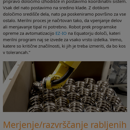
pripravo določimo izhodišče in postavimo koordinatni sistem.
Vsak del nato postavimo na sredino klade. Z dotikom
določimo središče dela, nato pa poskeniramo površino za vse
ostalo. Merilni proces je načrtovan tako, da vpenjanje delov
ali menjavanje tipal ni potrebno. Robot prek programske
opreme za avtomatizacijo
EZ-IO
na Equatorju določi, kateri
merilni program naj se izvede za vsako vrsto izdelka. Vemo,
katere so kritične značilnosti, ki jih je treba izmeriti, da bo kos
v tolerancah.”
Merjenje/razvrščanje rabljenih