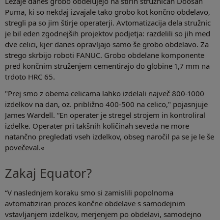
Ležaje danes grobo obdelujejo na štirih stružnicah Doosan
Puma, ki so nekdaj izvajale tako grobo kot končno obdelavo,
stregli pa so jim štirje operaterji. Avtomatizacija dela stružnic
je bil eden zgodnejših projektov podjetja: razdelili so jih med
dve celici, kjer danes opravljajo samo še grobo obdelavo. Za
strego skrbijo roboti FANUC. Grobo obdelane komponente
pred končnim struženjem cementirajo do globine 1,7 mm na
trdoto HRC 65.
"Prej smo z obema celicama lahko izdelali največ 800-1000
izdelkov na dan, oz. približno 400-500 na celico," pojasnjuje
James Wardell. “En operater je stregel strojem in kontroliral
izdelke. Operater pri takšnih količinah seveda ne more
natančno pregledati vseh izdelkov, obseg naročil pa se je le še
povečeval.«
Zakaj Equator?
“V naslednjem koraku smo si zamislili popolnoma
avtomatiziran proces končne obdelave s samodejnim
vstavljanjem izdelkov, merjenjem po obdelavi, samodejno