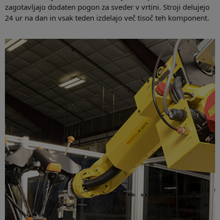
zagotavljajo dodaten pogon za sveder v vrtini. Stroji delujejo
24 ur na dan in vsak teden izdelajo več tisoč teh komponent.