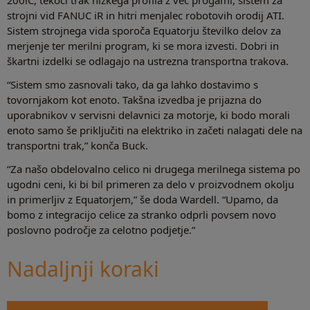
200iC, tekoči trak nizkega profila z več progami, sistem za
strojni vid FANUC iR in hitri menjalec robotovih orodij ATI.
Sistem strojnega vida sporoča Equatorju številko delov za
merjenje ter merilni program, ki se mora izvesti. Dobri in
škartni izdelki se odlagajo na ustrezna transportna trakova.
“Sistem smo zasnovali tako, da ga lahko dostavimo s
tovornjakom kot enoto. Takšna izvedba je prijazna do
uporabnikov v servisni delavnici za motorje, ki bodo morali
enoto samo še priključiti na elektriko in začeti nalagati dele na
transportni trak,” konča Buck.
“Za našo obdelovalno celico ni drugega merilnega sistema po
ugodni ceni, ki bi bil primeren za delo v proizvodnem okolju
in primerljiv z Equatorjem,” še doda Wardell. “Upamo, da
bomo z integracijo celice za stranko odprli povsem novo
poslovno področje za celotno podjetje.”
Nadaljnji koraki