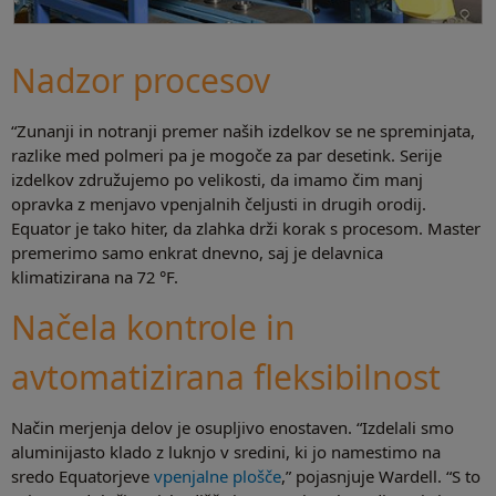
Nadzor procesov
“Zunanji in notranji premer naših izdelkov se ne spreminjata,
razlike med polmeri pa je mogoče za par desetink. Serije
izdelkov združujemo po velikosti, da imamo čim manj
opravka z menjavo vpenjalnih čeljusti in drugih orodij.
Equator je tako hiter, da zlahka drži korak s procesom. Master
premerimo samo enkrat dnevno, saj je delavnica
klimatizirana na 72 °F.
Načela kontrole in
avtomatizirana fleksibilnost
Način merjenja delov je osupljivo enostaven. “Izdelali smo
aluminijasto klado z luknjo v sredini, ki jo namestimo na
sredo Equatorjeve
vpenjalne plošče
,” pojasnjuje Wardell. “S to