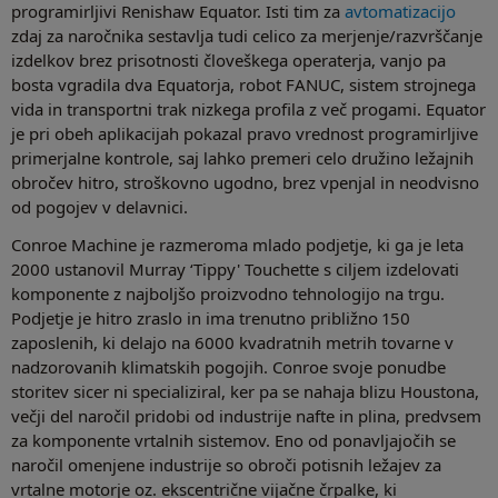
programirljivi Renishaw Equator. Isti tim za
avtomatizacijo
zdaj za naročnika sestavlja tudi celico za merjenje/razvrščanje
izdelkov brez prisotnosti človeškega operaterja, vanjo pa
bosta vgradila dva Equatorja, robot FANUC, sistem strojnega
vida in transportni trak nizkega profila z več progami. Equator
je pri obeh aplikacijah pokazal pravo vrednost programirljive
primerjalne kontrole, saj lahko premeri celo družino ležajnih
obročev hitro, stroškovno ugodno, brez vpenjal in neodvisno
od pogojev v delavnici.
Conroe Machine je razmeroma mlado podjetje, ki ga je leta
2000 ustanovil Murray ‘Tippy' Touchette s ciljem izdelovati
komponente z najboljšo proizvodno tehnologijo na trgu.
Podjetje je hitro zraslo in ima trenutno približno 150
zaposlenih, ki delajo na 6000 kvadratnih metrih tovarne v
nadzorovanih klimatskih pogojih. Conroe svoje ponudbe
storitev sicer ni specializiral, ker pa se nahaja blizu Houstona,
večji del naročil pridobi od industrije nafte in plina, predvsem
za komponente vrtalnih sistemov. Eno od ponavljajočih se
naročil omenjene industrije so obroči potisnih ležajev za
vrtalne motorje oz. ekscentrične vijačne črpalke, ki