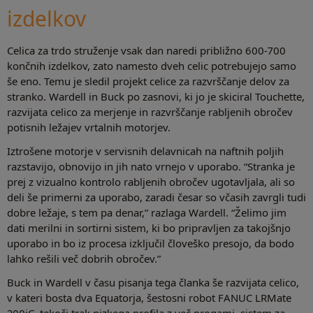
izdelkov
Celica za trdo struženje vsak dan naredi približno 600-700
končnih izdelkov, zato namesto dveh celic potrebujejo samo
še eno. Temu je sledil projekt celice za razvrščanje delov za
stranko. Wardell in Buck po zasnovi, ki jo je skiciral Touchette,
razvijata celico za merjenje in razvrščanje rabljenih obročev
potisnih ležajev vrtalnih motorjev.
Iztrošene motorje v servisnih delavnicah na naftnih poljih
razstavijo, obnovijo in jih nato vrnejo v uporabo. “Stranka je
prej z vizualno kontrolo rabljenih obročev ugotavljala, ali so
deli še primerni za uporabo, zaradi česar so včasih zavrgli tudi
dobre ležaje, s tem pa denar,” razlaga Wardell. “Želimo jim
dati merilni in sortirni sistem, ki bo pripravljen za takojšnjo
uporabo in bo iz procesa izključil človeško presojo, da bodo
lahko rešili več dobrih obročev.”
Buck in Wardell v času pisanja tega članka še razvijata celico,
v kateri bosta dva Equatorja, šestosni robot FANUC LRMate