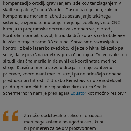
kompenzacijo orodij, graviranjem izdelkov ter zlaganjem v
škatle in palete,” doda Wardell. “Jasno nam je bilo, kakšne
komponente moramo izbrati za sestavljanje takšnega
sistema, z izjemo tehnologije merjenja izdelkov, vrste CNC-
krmilja in programske opreme za kompenzacijo orodij.
Kontrola mora biti dovolj hitra, da drži korak s cikli obdelave,
ki včasih trajajo samo 98 sekund. Sprva smo razmišljali o
kontroli z belo lasersko svetlobo, ki je zelo hitra, izkazalo pa
se je, da je površina izdelkov preveč odbojna. Ogledovali smo
si tudi klasična merila in delavniške koordinatne merilne
stroje. Klasična merila so zelo draga in imajo zahtevno
pripravo, koordinatni merilni stroji pa ne prinašajo nobene
prednosti pri hitrosti. Z družbo Renishaw smo že sodelovali
pri drugih projektih in regionalna direktorica Sheila
Schermerhorn nam je predlagala
Equator
kot možno rešitev.”
Za našo obdelovalno celico ni drugega
merilnega sistema po ugodni ceni, ki bi
bil primeren za delo v proizvodnem