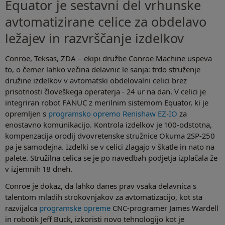
Equator je sestavni del vrhunske
avtomatizirane celice za obdelavo
ležajev in razvrščanje izdelkov
Conroe, Teksas, ZDA – ekipi družbe Conroe Machine uspeva
to, o čemer lahko večina delavnic le sanja: trdo struženje
družine izdelkov v avtomatski obdelovalni celici brez
prisotnosti človeškega operaterja - 24 ur na dan. V celici je
integriran robot FANUC z merilnim sistemom Equator, ki je
opremljen s
programsko opremo Renishaw EZ-IO
za
enostavno komunikacijo. Kontrola izdelkov je 100-odstotna,
kompenzacija orodij dvovretenske stružnice Okuma 2SP-250
pa je samodejna. Izdelki se v celici zlagajo v škatle in nato na
palete. Stružilna celica se je po navedbah podjetja izplačala že
v izjemnih 18 dneh.
Conroe je dokaz, da lahko danes prav vsaka delavnica s
talentom mladih strokovnjakov za avtomatizacijo, kot sta
razvijalca
programske opreme
CNC-programer James Wardell
in robotik Jeff Buck, izkoristi novo tehnologijo kot je