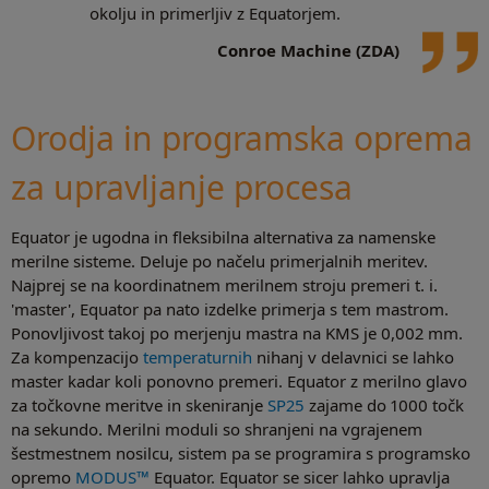
okolju in primerljiv z Equatorjem.
Conroe Machine (ZDA)
Orodja in programska oprema
za upravljanje procesa
Equator je ugodna in fleksibilna alternativa za namenske
merilne sisteme. Deluje po načelu primerjalnih meritev.
Najprej se na koordinatnem merilnem stroju premeri t. i.
'master', Equator pa nato izdelke primerja s tem mastrom.
Ponovljivost takoj po merjenju mastra na KMS je 0,002 mm.
Za kompenzacijo
temperaturnih
nihanj v delavnici se lahko
master kadar koli ponovno premeri. Equator z merilno glavo
za točkovne meritve in skeniranje
SP25
zajame do 1000 točk
na sekundo. Merilni moduli so shranjeni na vgrajenem
šestmestnem nosilcu, sistem pa se programira s programsko
opremo
MODUS™
Equator. Equator se sicer lahko upravlja