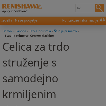
Izdelki
Naše podjetje
Kontaktne informacije
Domov
-
Panoge
-
Težka industrija
-
Študije primerov
-
Študija primera - Conroe Machine
Celica za trdo
struženje s
samodejno
krmiljenim