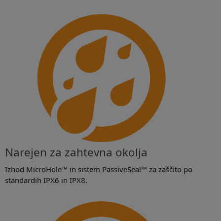
Narejen za zahtevna okolja
Izhod MicroHole™ in sistem PassiveSeal™ za zaščito po
standardih IPX6 in IPX8.