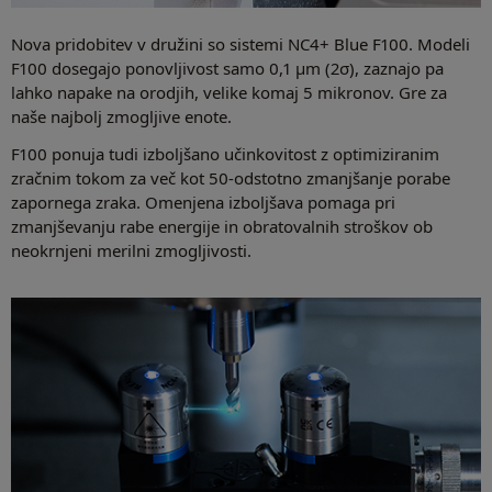
Nova pridobitev v družini so sistemi NC4+ Blue F100. Modeli
F100 dosegajo ponovljivost samo 0,1 µm (2σ), zaznajo pa
lahko napake na orodjih, velike komaj 5 mikronov. Gre za
naše najbolj zmogljive enote.
F100 ponuja tudi izboljšano učinkovitost z optimiziranim
zračnim tokom za več kot 50-odstotno zmanjšanje porabe
zapornega zraka. Omenjena izboljšava pomaga pri
zmanjševanju rabe energije in obratovalnih stroškov ob
neokrnjeni merilni zmogljivosti.