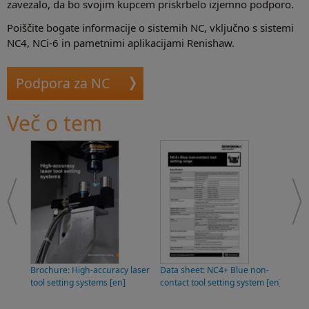
zavezalo, da bo svojim kupcem priskrbelo izjemno podporo.
Poiščite bogate informacije o sistemih NC, vključno s sistemi
NC4, NCi-6 in pametnimi aplikacijami Renishaw.
Podpora za NC
Več o tem
Brochure: High-accuracy laser
Data sheet: NC4+ Blue non-
Data
tool setting systems [en]
contact tool setting system [en]
tool
[en]