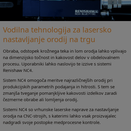
Vodilna tehnologija za lasersko
nastavljanje orodij na trgu
Obraba, odstopek krožnega teka in lom orodja lahko vplivajo
na dimenzijsko točnost in kakovost delov v obdelovalnem
procesu. Uporabniki lahko naslovijo te izzive s sistemi
Renishaw NC4.
Sistem NC4 omogoča meritve najrazličnejših orodij pri
produkcijskih parametrih podajanja in hitrosti. S tem se
zmanjša tveganje pomanjkljive kakovosti izdelkov zaradi
čezmerne obrabe ali lomljenja orodij.
Sistemi NC4 so vrhunske laserske naprave za nastavljanje
orodja na CNC-strojih, s katerimi lahko vsak proizvajalec
nadgradi svoje postopke medprocesne kontrole.