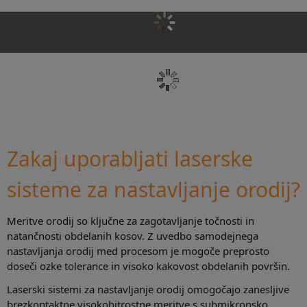
Zakaj uporabljati laserske
sisteme za nastavljanje orodij?
Meritve orodij so ključne za zagotavljanje točnosti in
natančnosti obdelanih kosov. Z uvedbo samodejnega
nastavljanja orodij med procesom je mogoče preprosto
doseči ozke tolerance in visoko kakovost obdelanih površin.
Laserski sistemi za nastavljanje orodij omogočajo zanesljive
brezkontaktne visokohitrostne meritve s submikronsko