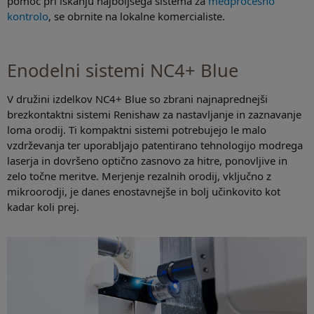
pomoč pri iskanju najboljšega sistema za
medprocesno
kontrolo
, se obrnite na lokalne komercialiste.
Enodelni sistemi NC4+ Blue
V družini izdelkov NC4+ Blue so zbrani najnaprednejši
brezkontaktni sistemi Renishaw za nastavljanje in zaznavanje
loma orodij. Ti kompaktni sistemi potrebujejo le malo
vzdrževanja ter uporabljajo patentirano tehnologijo modrega
laserja in dovršeno optično zasnovo za hitre, ponovljive in
zelo točne meritve. Merjenje rezalnih orodij, vključno z
mikroorodji, je danes enostavnejše in bolj učinkovito kot
kadar koli prej.