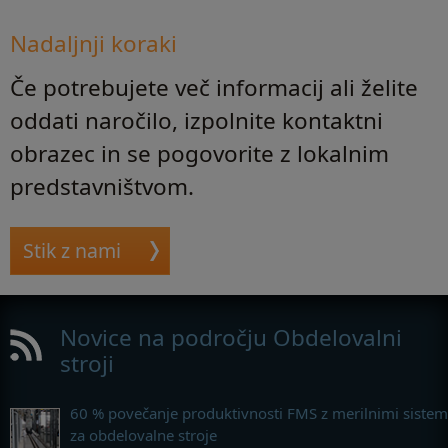
Nadaljnji koraki
Če potrebujete več informacij ali želite
oddati naročilo, izpolnite kontaktni
obrazec in se pogovorite z lokalnim
predstavništvom.
Stik z nami
Novice na področju Obdelovalni
stroji
60 % povečanje produktivnosti FMS z merilnimi sistem
za obdelovalne stroje