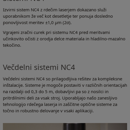
Izvirni sistem NC4 z rdečim laserjem dokazano služi
uporabnikom že več kot desetletje ter ponuja dosledno
ponovljivost meritev ±1,0 µm (2σ).
Vgrajeni zračni curek pri sistemu NC4 pred meritvami
učinkovito očisti z orodja delce materiala in hladilno-mazalno
tekočino.
Večdelni sistemi NC4
Večdelni sistemi NC4 so prilagodljiva rešitev za kompleksne
inštalacije. Sisteme je mogoče postaviti v različnih orientacijah
na razdalji od 0,3 do 5 m, dobavljivi pa so z nosilci in
pritrdilnimi deli za vsak stroj. Uporabljajo našo zanesljivo
tehnologijo rdečega laserja in zaščitne optične sisteme za
točno in robustno delovanje v vsaki aplikaciji.