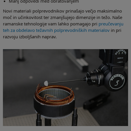
Manj odpovedi med obratovanjem
Novi materiali polprevodnikov prinašajo večjo maksimalno
moč in učinkovitost ter zmanjšujejo dimenzije in težo. Naše
ramanske tehnologije vam lahko pomagajo pri
preučevanju
teh za obdelavo težavnih polprevodniških materialov
in pri
razvoju izboljšanih naprav.