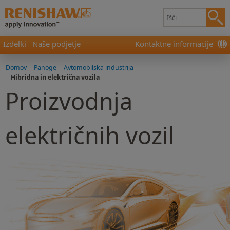
Izdelki
Naše podjetje
Kontaktne informacije
Domov
-
Panoge
-
Avtomobilska industrija
-
Hibridna in električna vozila
Proizvodnja
električnih vozil