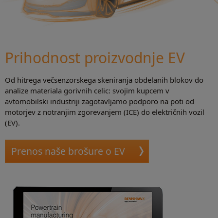
Prihodnost proizvodnje EV
Od hitrega večsenzorskega skeniranja obdelanih blokov do
analize materiala gorivnih celic: svojim kupcem v
avtomobilski industriji zagotavljamo podporo na poti od
motorjev z notranjim zgorevanjem (ICE) do električnih vozil
(EV).
Prenos naše brošure o EV