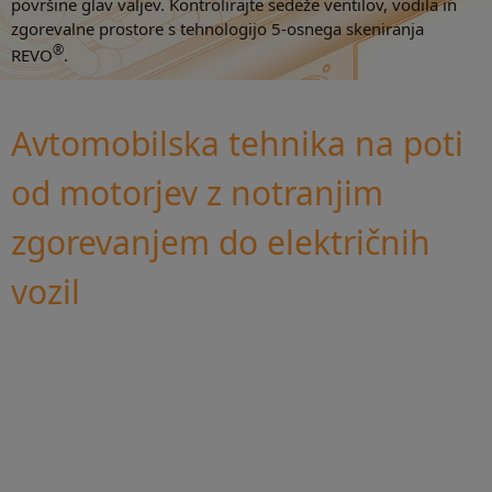
površine glav valjev. Kontrolirajte sedeže ventilov, vodila in
zgorevalne prostore s tehnologijo 5-osnega skeniranja
®
REVO
.
Avtomobilska tehnika na poti
od motorjev z notranjim
zgorevanjem do električnih
vozil