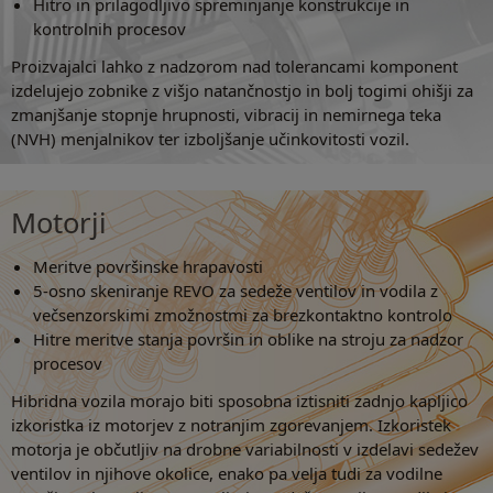
Hitro in prilagodljivo spreminjanje konstrukcije in
kontrolnih procesov
Proizvajalci lahko z nadzorom nad tolerancami komponent
izdelujejo zobnike z višjo natančnostjo in bolj togimi ohišji za
zmanjšanje stopnje hrupnosti, vibracij in nemirnega teka
(NVH) menjalnikov ter izboljšanje učinkovitosti vozil.
Motorji
Meritve površinske hrapavosti
5-osno skeniranje REVO za sedeže ventilov in vodila z
večsenzorskimi zmožnostmi za brezkontaktno kontrolo
Hitre meritve stanja površin in oblike na stroju za nadzor
procesov
Hibridna vozila morajo biti sposobna iztisniti zadnjo kapljico
izkoristka iz motorjev z notranjim zgorevanjem. Izkoristek
motorja je občutljiv na drobne variabilnosti v izdelavi sedežev
ventilov in njihove okolice, enako pa velja tudi za vodilne