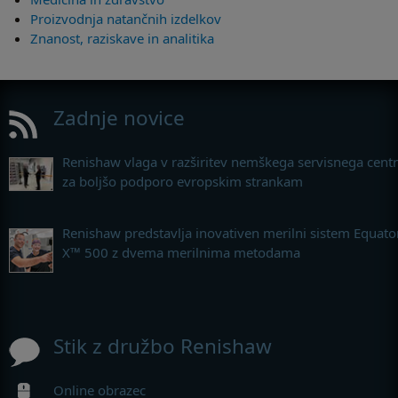
Proizvodnja natančnih izdelkov
Znanost, raziskave in analitika
Zadnje novice
Renishaw vlaga v razširitev nemškega servisnega cent
za boljšo podporo evropskim strankam
Renishaw predstavlja inovativen merilni sistem Equato
X™ 500 z dvema merilnima metodama
Stik z družbo Renishaw
Online obrazec