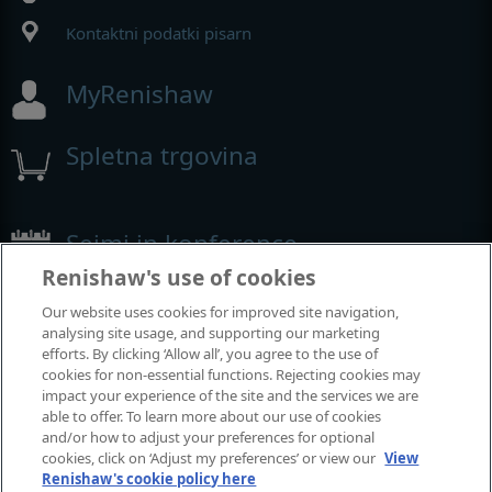
Kontaktni podatki pisarn
MyRenishaw
Spletna trgovina
Sejmi in konference
Renishaw's use of cookies
Dogodki, kjer smo prisotni
Our website uses cookies for improved site navigation,
analysing site usage, and supporting our marketing
efforts. By clicking ‘Allow all’, you agree to the use of
cookies for non-essential functions. Rejecting cookies may
impact your experience of the site and the services we are
able to offer. To learn more about our use of cookies
and/or how to adjust your preferences for optional
cookies, click on ‘Adjust my preferences’ or view our
View
Renishaw's cookie policy here