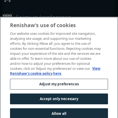
Sejmi in konference
Renishaw's use of cookies
Dogodki, kjer smo prisotni
Our website uses cookies for improved site navigation,
analysing site usage, and supporting our marketing
efforts. By clicking ‘Allow all’, you agree to the use of
cookies for non-essential functions. Rejecting cookies may
impact your experience of the site and the services we are
able to offer. To learn more about our use of cookies
and/or how to adjust your preferences for optional
cookies, click on ‘Adjust my preferences’ or view our
View
Renishaw's cookie policy here
Adjust my preferences
© 2001-2026 Renishaw plc. Vse pravice pridržane.
Stik z nami
|
Pravne zadeve in skladnost poslovanja
|
Dostopnost
|
Zasebnost
|
Vodič po piškotkih
|
Accept only necessary
Spolno občutljiva raba
Allow all