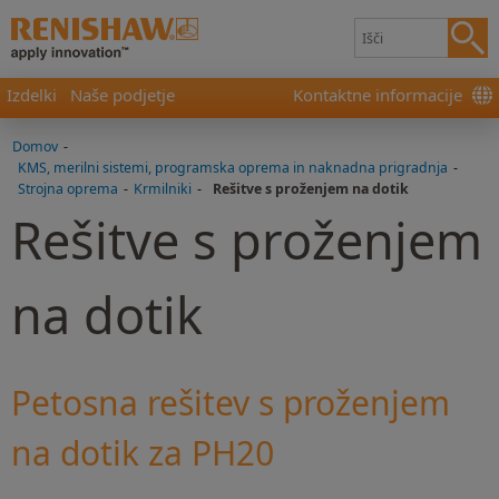
Izdelki
Naše podjetje
Kontaktne informacije
Domov
-
KMS, merilni sistemi, programska oprema in naknadna prigradnja
-
Strojna oprema
-
Krmilniki
-
Rešitve s proženjem na dotik
Rešitve s proženjem
na dotik
Petosna rešitev s proženjem
na dotik za PH20