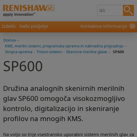
Izdelki
Naše podjetje
Kontaktne informacije
Domov
-
KMS, merilni sistemi, programska oprema in naknadna prigradnja
-
Strojna oprema
-
Triosni sistemi
-
Skenirne merilne glave
-
SP600
SP600
Družina analognih skenirnih merilnih
glav SP600 omogoča visokozmogljivo
kontrolo, digitalizacijo in skeniranje
profilov na mnogih KMS.
Na voljo so trije vsestransko uporabni sistemi merilnih glav za