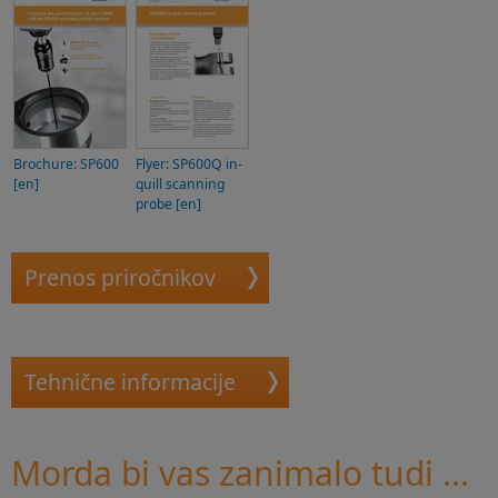
Brochure: SP600
Flyer: SP600Q in-
[en]
quill scanning
probe [en]
Prenos priročnikov
Tehnične informacije
Morda bi vas zanimalo tudi ...