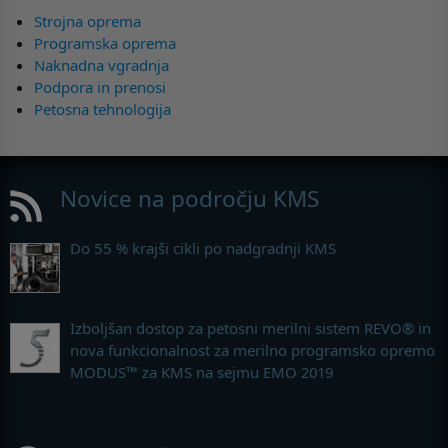
Strojna oprema
Programska oprema
Naknadna vgradnja
Podpora in prenosi
Petosna tehnologija
Novice na področju KMS
Do 55 % krajši cikli po nadgradnji KMS
Izboljšan dostop za petosni merilni sistem REVO® in
nova funkcionalnost za merilno programsko opremo
MODUS™ za KMS na sejmu EMO 2019