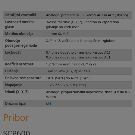
Združljivi vmesniki
Analogni pretvorniški PC kartici AC1 in AC2 (izbirno)
Lastnosti merilne
3-osne meritve (X, Y, Z), linearno in vzporedno
glave
gibanje po vseh oseh
Merilno območje
±1 mm (X, Y, Z)
Območje
X, Y in –Z, zaščiteno s kinematičnim zglobom
podaljšenega hoda
Ločljivost
0,1 µm z dodatno vmesniško kartico AC2
0,5 µm z dodatno vmesniško kartico AC1
Koeficient vzmeti
1,2 N/mm nominalno (X, Y in Z)
Dušenje
Tipično 20% (X, Y, Z) pri 23 °C
Delovna temperatura
10 °C (50 °F) do 40 °C (104 °F)
Napajanje
+12 V do -12 V, 5 V (±10%)
Izhodi (X, Y, Z)
Analogni proporcionalni napetostni izhod: 4 V do 8,5
V/mm
Družina tipal
M4
Pribor
SCP600