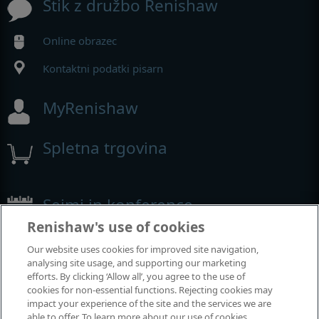
Stik z družbo Renishaw
Online obrazec
Kontaktni podatki pisarn
MyRenishaw
Spletna trgovina
Sejmi in konference
Renishaw's use of cookies
Dogodki, kjer smo prisotni
Our website uses cookies for improved site navigation,
analysing site usage, and supporting our marketing
efforts. By clicking ‘Allow all’, you agree to the use of
cookies for non-essential functions. Rejecting cookies may
impact your experience of the site and the services we are
able to offer. To learn more about our use of cookies