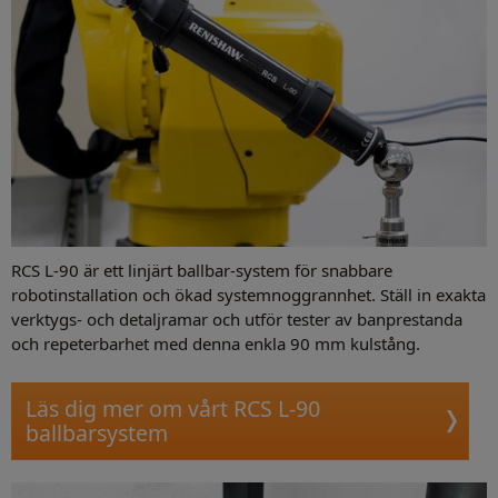
RCS L-90 är ett linjärt ballbar-system för snabbare
robotinstallation och ökad systemnoggrannhet. Ställ in exakta
verktygs- och detaljramar och utför tester av banprestanda
och repeterbarhet med denna enkla 90 mm kulstång.
Läs dig mer om vårt RCS L-90
ballbarsystem