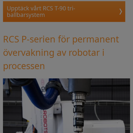
Upptäck vårt RCS T-90 tri-
ballbarsystem
RCS P-serien för permanent
övervakning av robotar i
processen