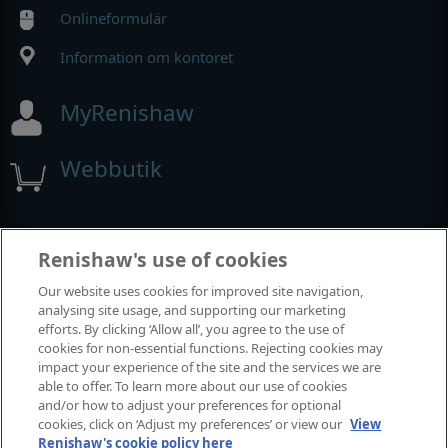
Onlineformulär
Information om kontoret
MyRenishaw
Webbutik
Utställningar och konferenser
Renishaw's use of cookies
Our website uses cookies for improved site navigation,
Tillställningar där vi deltar
analysing site usage, and supporting our marketing
efforts. By clicking ‘Allow all’, you agree to the use of
cookies for non-essential functions. Rejecting cookies may
impact your experience of the site and the services we are
able to offer. To learn more about our use of cookies
and/or how to adjust your preferences for optional
cookies, click on ‘Adjust my preferences’ or view our
View
Renishaw's cookie policy here