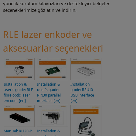
yönelik kurulum kılavuzları ve destekleyici belgeler
seçeneklerimize göz atın ve indirin.
RLE lazer enkoder ve
aksesuarlar seçenekleri
Installation &
Installation &
Installation
user's guide: RLE
user's guide:
guide: RSU10
fibre optic laser
RPI30 parallel
USB interface
encoder [en]
interface [en]
[en]
Manual: RLI20-P
Installation &