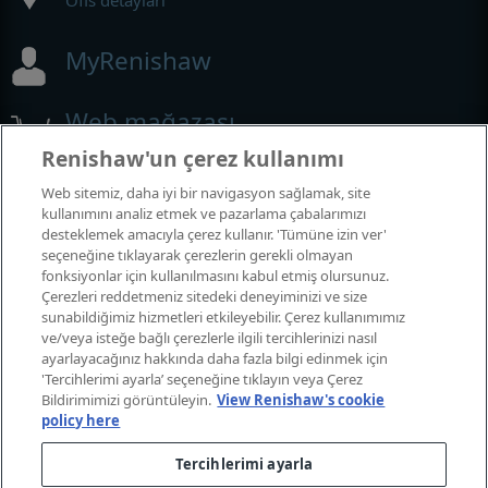
Ofis detayları
MyRenishaw
Web mağazası
Renishaw'un çerez kullanımı
Web sitemiz, daha iyi bir navigasyon sağlamak, site
Fuarlar ve Konferanslar
kullanımını analiz etmek ve pazarlama çabalarımızı
desteklemek amacıyla çerez kullanır. 'Tümüne izin ver'
seçeneğine tıklayarak çerezlerin gerekli olmayan
Katıldığımız etkinlikler
fonksiyonlar için kullanılmasını kabul etmiş olursunuz.
Çerezleri reddetmeniz sitedeki deneyiminizi ve size
sunabildiğimiz hizmetleri etkileyebilir. Çerez kullanımımız
ve/veya isteğe bağlı çerezlerle ilgili tercihlerinizi nasıl
ayarlayacağınız hakkında daha fazla bilgi edinmek için
'Tercihlerimi ayarla’ seçeneğine tıklayın veya Çerez
Bildirimimizi görüntüleyin.
View Renishaw's cookie
policy here
Tercihlerimi ayarla