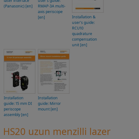
laser interface
user's guide:
(Panasonic) [en]
RMAP-3A multi-
axis periscope
Installation &
[en]
user's guide:
RCU10
quadrature
compensation
unit [en]
Installation
Installation
guide: 15 mm DI
guide: Mirror
periscope
mount [en]
assembly [en]
HS20 uzun menzilli lazer