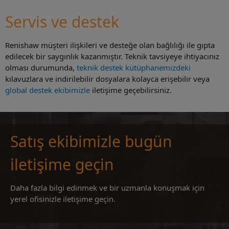
Servis ve destek
Renishaw müşteri ilişkileri ve desteğe olan bağlılığı ile gıpta
edilecek bir saygınlık kazanmıştır. Teknik tavsiyeye ihtiyacınız
olması durumunda,
teknik destek kütüphanemizdeki
kılavuzlara ve indirilebilir dosyalara kolayca erişebilir veya
global destek ekibimizle
iletişime geçebilirsiniz.
Satış ekibimizle bugün
iletişime geçin
Daha fazla bilgi edinmek ve bir uzmanla konuşmak için
yerel ofisinizle iletişime geçin.