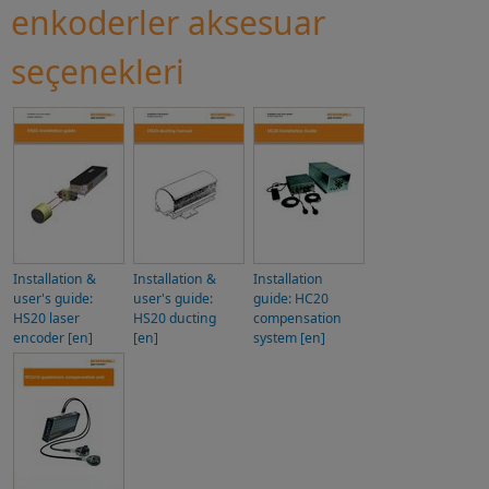
enkoderler aksesuar
seçenekleri
Installation &
Installation &
Installation
user's guide:
user's guide:
guide: HC20
HS20 laser
HS20 ducting
compensation
encoder [en]
[en]
system [en]