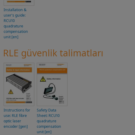
Installation &
user's guide:
RCU10
quadrature
compensation
unit [en]
RLE güvenlik talimatları
Instructions for
Safety Data
use: RLE fibre
Sheet: RCU10
optic laser
quadrature
encoder [gen]
compensation
unit [en]