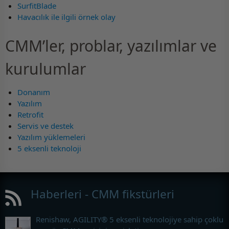
SurfitBlade
Havacılık ile ilgili örnek olay
CMM’ler, problar, yazılımlar ve
kurulumlar
Donanım
Yazılım
Retrofit
Servis ve destek
Yazılım yüklemeleri
5 eksenli teknoloji
Haberleri - CMM fikstürleri
Renishaw, AGILITY® 5 eksenli teknolojiye sahip çoklu