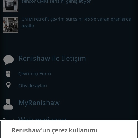
sensör CMM serisini genişletiyor.
CMM retrofit çevrim süresini %55’e varan oranlarda
azaltır
Renishaw ile İletişim
Çevrimiçi Form
Ofis detayları
MyRenishaw
Web mağazası
Renishaw'un çerez kullanımı