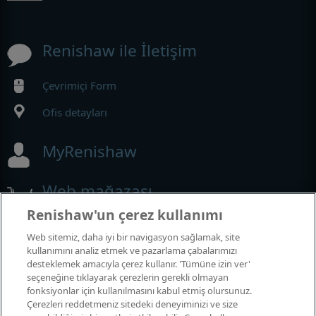
Renishaw ile İletişim
Çevrimiçi Form
Ofis detayları
MyRenishaw
Web mağazası
Renishaw'un çerez kullanımı
Web sitemiz, daha iyi bir navigasyon sağlamak, site
Fuarlar ve Konferanslar
kullanımını analiz etmek ve pazarlama çabalarımızı
desteklemek amacıyla çerez kullanır. 'Tümüne izin ver'
seçeneğine tıklayarak çerezlerin gerekli olmayan
Katıldığımız etkinlikler
fonksiyonlar için kullanılmasını kabul etmiş olursunuz.
Çerezleri reddetmeniz sitedeki deneyiminizi ve size