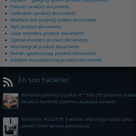
Fixtures product documents
Calibration product documents
Machine tool probing system documents
Styli product documents
Laser encoders product documents
Optical encoders product documents
Neurological product documents
Raman spectroscopy product documents
Additive manufacturing product documents
En son haberler
Renishaw yenilikçi Equator-X™ 500 çift yöntemli masta
ile parça kontrolü sistemini piyasaya sunuyor
Renishaw, AGILITY® 5 eksenli teknolojiye sahip çoklu
sensör CMM serisini genişletiyor.