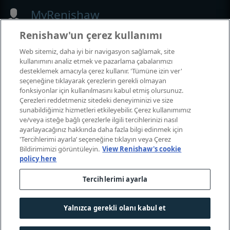
MyRenishaw
Renishaw'un çerez kullanımı
Web mağazası
Web sitemiz, daha iyi bir navigasyon sağlamak, site
kullanımını analiz etmek ve pazarlama çabalarımızı
desteklemek amacıyla çerez kullanır. 'Tümüne izin ver'
seçeneğine tıklayarak çerezlerin gerekli olmayan
Fuarlar ve Konferanslar
fonksiyonlar için kullanılmasını kabul etmiş olursunuz.
Çerezleri reddetmeniz sitedeki deneyiminizi ve size
Katıldığımız etkinlikler
sunabildiğimiz hizmetleri etkileyebilir. Çerez kullanımımız
ve/veya isteğe bağlı çerezlerle ilgili tercihlerinizi nasıl
ayarlayacağınız hakkında daha fazla bilgi edinmek için
'Tercihlerimi ayarla’ seçeneğine tıklayın veya Çerez
Bildirimimizi görüntüleyin.
View Renishaw's cookie
policy here
Tercihlerimi ayarla
Yalnızca gerekli olanı kabul et
© 2001-2026 Renishaw plc. Tüm hakları saklıdır.
Bize ulaşin
|
Yasal uyarı ve uygunluk
|
Erişilebilirlik
|
Gizlilik
|