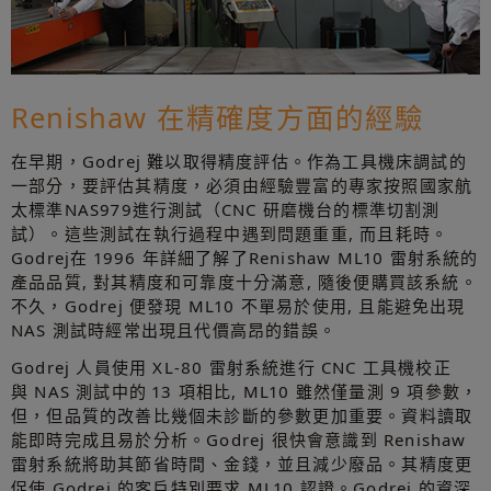
Renishaw 在精確度方面的經驗
在早期，Godrej 難以取得精度評估。作為工具機床調試的
一部分，要評估其精度，必須由經驗豐富的專家按照國家航
太標準NAS979進行測試（CNC 研磨機台的標準切割測
試）。這些測試在執行過程中遇到問題重重, 而且耗時。
Godrej在 1996 年詳細了解了Renishaw ML10 雷射系統的
產品品質, 對其精度和可靠度十分滿意, 隨後便購買該系統。
不久，Godrej 便發現 ML10 不單易於使用, 且能避免出現
NAS 測試時經常出現且代價高昂的錯誤。
Godrej 人員使用 XL-80 雷射系統進行 CNC 工具機校正
與 NAS 測試中的 13 項相比, ML10 雖然僅量測 9 項參數，
但，但品質的改善比幾個未診斷的參數更加重要。資料讀取
能即時完成且易於分析。Godrej 很快會意識到 Renishaw
雷射系統將助其節省時間、金錢，並且減少廢品。其精度更
促使 Godrej 的客戶特別要求 ML10 認證。Godrej 的資深