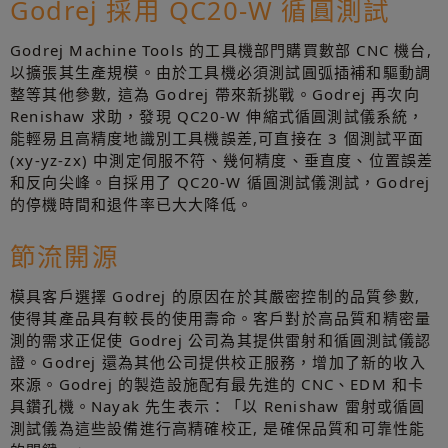
Godrej 採用 QC20-W 循圓測試
Godrej Machine Tools 的工具機部門購買數部 CNC 機台,
以擴張其生產規模。由於工具機必須測試圓弧插補和驅動調
整等其他參數, 這為 Godrej 帶來新挑戰。Godrej 再次向
Renishaw 求助，發現 QC20-W 伸縮式循圓測試儀系統，
能輕易且高精度地識別工具機誤差,可直接在 3 個測試平面
(xy-yz-zx) 中測定伺服不符、幾何精度、垂直度、位置誤差
和反向尖峰。自採用了 QC20-W 循圓測試儀測試，Godrej
的停機時間和退件率已大大降低。
節流開源
模具客戶選擇 Godrej 的原因在於其嚴密控制的品質參數,
使得其產品具有較長的使用壽命。客戶對於高品質和精密量
測的需求正促使 Godrej 公司為其提供雷射和循圓測試儀認
證。Godrej 還為其他公司提供校正服務，增加了新的收入
來源。Godrej 的製造設施配有最先進的 CNC、EDM 和卡
具鑽孔機。Nayak 先生表示：「以 Renishaw 雷射或循圓
測試儀為這些設備進行高精確校正, 是確保品質和可靠性能