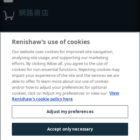
網路商店
展覽與會議
Renishaw's use of cookies
Our website uses cookies for improved site navigation,
我們參加的活動
analysing site usage, and supporting our marketing
efforts. By clicking ‘Allow all’, you agree to the use of
cookies for non-essential functions. Rejecting cookies may
impact your experience of the site and the services we are
able to offer. To learn more about our use of cookies
and/or how to adjust your preferences for optional
cookies, click on ‘Adjust my preferences’ or view our
View
Renishaw's cookie policy here
Adjust my preferences
© 2001-2026 Renishaw plc
. 保留所有權利。
|
|
|
|
聯絡我們
法律及法規遵循
無障礙網頁
隱私權
Accept only necessary
Cookie
指南