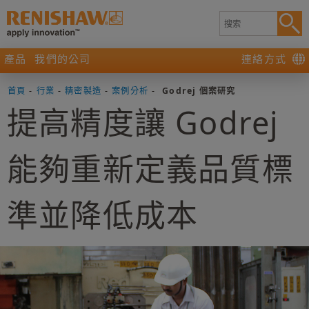
產品
我們的公司
連絡方式
首頁
-
行業
-
精密製造
-
案例分析
-
Godrej 個案研究
提高精度讓 Godrej
能夠重新定義品質標
準並降低成本