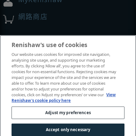
網路商店
展覽與會議
Renishaw's use of cookies
Our website uses cookies for improved site navigation,
我們參加的活動
analysing site usage, and supporting our marketing
efforts. By clicking ‘Allow all’, you agree to the use of
cookies for non-essential functions. Rejecting cookies may
impact your experience of the site and the services we are
able to offer. To learn more about our use of cookies
and/or how to adjust your preferences for optional
cookies, click on ‘Adjust my preferences’ or view our
View
Renishaw's cookie policy here
Adjust my preferences
© 2001-2026 Renishaw plc
. 保留所有權利。
|
|
|
|
聯絡我們
法律及法規遵循
無障礙網頁
隱私權
Accept only necessary
Cookie
指南