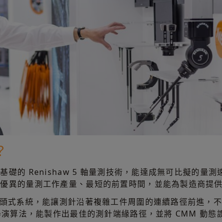
？
礎的 Renishaw 5 軸量測技術，能達成無可比擬的量
有優異的量測工作產量、最短的前置時間，並能為製造商提
測頭式系統，能讓測針沿著複雜工件周圍的連續路徑前進，
器演算法，能製作出最佳的測針端緣路徑，並將 CMM 動態