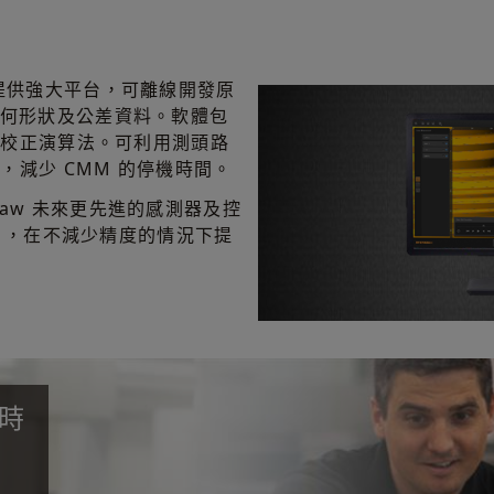
量測提供強大平台，可離線開發原
擷取幾何形狀及公差資料。軟體包
件校正演算法。可利用測頭路
減少 CMM 的停機時間。
shaw 未來更先進的感測器及控
列），在不減少精度的情況下提
即時