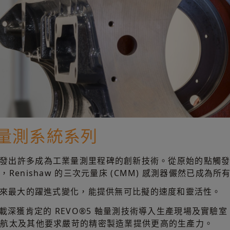
 量測系統系列
aw 已研發出許多成為工業量測里程碑的創新技術。從原始的點
enishaw 的三次元量床 (CMM) 感測器儼然已成為所
以來最大的躍進式變化，能提供無可比擬的速度和靈活性。
 搭載深獲肯定的 REVO®5 軸量測技術導入生產現場及實驗室
、航太及其他要求嚴苛的精密製造業提供更高的生產力。