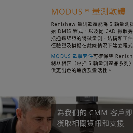
MODUS™ 量測軟體
Renishaw 量測軟體能為 5 軸
始 DMIS 程式，以及從 CAD 
括通過認證的特徵量測、結構和工
徑驗證及模擬在離線情況下建立程式，
MODUS 軟體套件
可確保與 Reni
制器相容（包括 5 軸量測產品系
供更出色的速度及靈活性。
為我們的 CMM 客戶
獲取相關資訊和支援