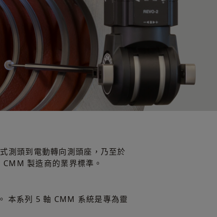
觸發式測頭到電動轉向測頭座，乃至於
有 CMM 製造商的業界標準。
。
本系列 5 軸 CMM 系統是專為靈