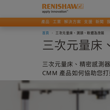
產品
工業
解決方案
支援
新聞
首頁
-
三次元量床、測頭、軟體及改裝
三次元量床
三次元量床、精密感測器及
CMM 產品如何協助您