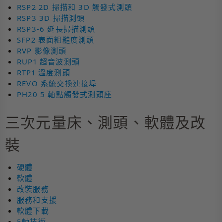
RSP2 2D 掃描和 3D 觸發式測頭
RSP3 3D 掃描測頭
RSP3-6 延長掃描測頭
SFP2 表面粗糙度測頭
RVP 影像測頭
RUP1 超音波測頭
RTP1 溫度測頭
REVO 系統交換連接埠
PH20 5 軸點觸發式測頭座
三次元量床、測頭、軟體及改
裝
硬體
軟體
改裝服務
服務和支援
軟體下載
5軸技術