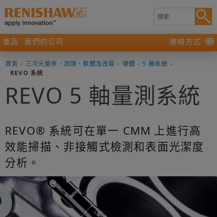
產品
我們的公司
連絡方式
首頁
-
三次元量床、測頭、軟體及改裝
-
硬體
-
5 軸系統
-
REVO 系統
REVO 5 軸量測系統
REVO® 系統可在單一 CMM 上進行高
效能掃描、非接觸式檢測和表面光潔度
分析。