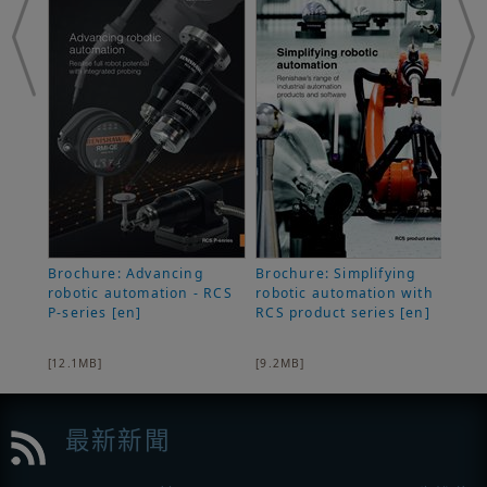
Brochure: Advancing
Brochure: Simplifying
Fly
robotic automation - RCS
robotic automation with
rob
P-series [en]
RCS product series [en]
[1.
[12.1MB]
[9.2MB]
最新新聞