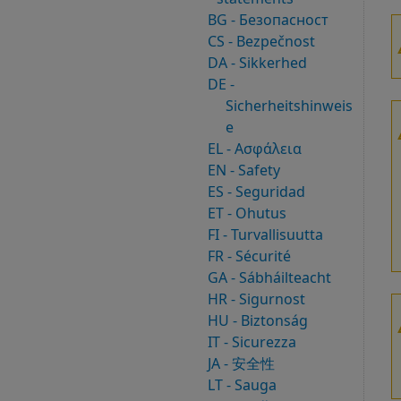
BG - Безопасност
CS - Bezpečnost
DA - Sikkerhed
DE -
Sicherheitshinweis
e
EL - Ασφάλεια
EN - Safety
ES - Seguridad
ET - Ohutus
FI - Turvallisuutta
FR - Sécurité
GA - Sábháilteacht
HR - Sigurnost
HU - Biztonság
IT - Sicurezza
JA - 安全性
LT - Sauga