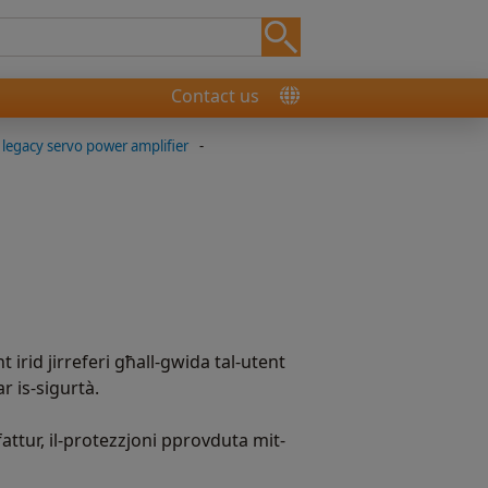
Contact us
 legacy servo power amplifier
-
t irid jirreferi għall-gwida tal-utent
r is-sigurtà.
attur, il-protezzjoni pprovduta mit-