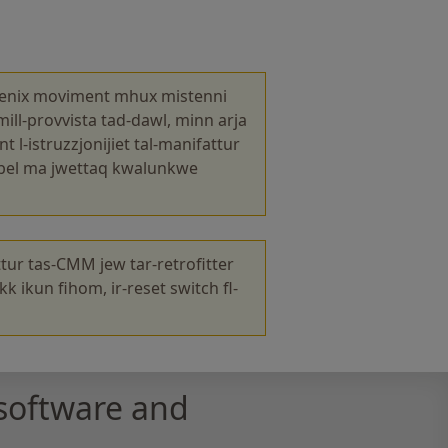
pprevenix moviment mhux mistenni
ill-provvista tad-dawl, minn arja
 l-istruzzjonijiet tal-manifattur
qabel ma jwettaq kwalunkwe
tur tas-CMM jew tar-retrofitter
k ikun fihom, ir-reset switch fl-
software and