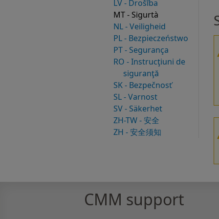
LV - Drošība
MT - Sigurtà
NL - Veiligheid
PL - Bezpieczeństwo
PT - Segurança
RO - Instrucţiuni de
siguranţă
SK - Bezpečnosť
SL - Varnost
SV - Säkerhet
ZH-TW - 安全
ZH - 安全须知
CMM support