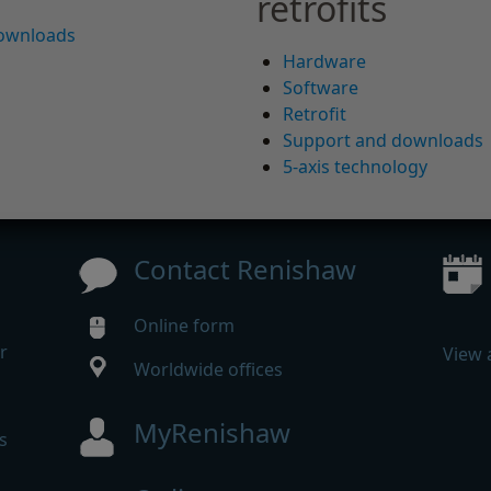
retrofits
downloads
Hardware
Software
Retrofit
Support and downloads
5-axis technology
Contact Renishaw
Online form
r
View 
Worldwide offices
MyRenishaw
s