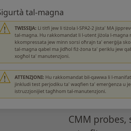
Sigurtà tal-magna
TWISSIJA:
Li titfi jew li tiżola l-SPA2-2 jista' MA ji
tal-magna. Hu rakkomandat li l-utent jiżola l-magna m
kkompressata jew minn sorsi oħrajn ta' enerġija skont
tal-magna qabel ma jidħol fiż-żona ta' periklu jew 
xogħol ta' manutenzjoni.
ATTENZJONI:
Hu rakkomandat bil-qawwa li l-manifat
jinkludi test perjodiku ta' waqfien ta' emerġenza u jek
istruzzjonijiet tagħhom tal-manutenzjoni.
CMM probes, 