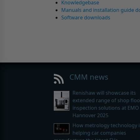
Knowledgebase
Manuals and installation guide 
Software downloads
CMM news
Renishaw will showcase its
extended range of shop floo
inspection solutions at EMO
Hannover 2025
How metrology technology i
helping car companies