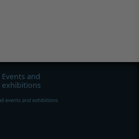
Events and
exhibitions
all events and exhibitions