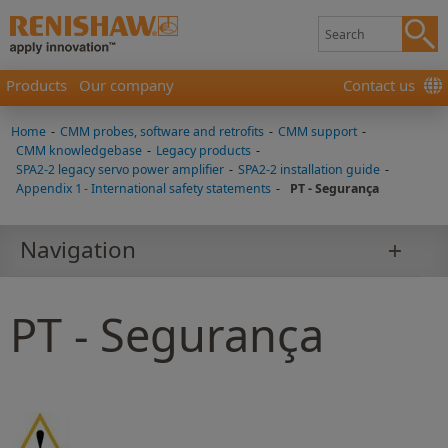
Products
Our company
Contact us
Home
-
CMM probes, software and retrofits
-
CMM support
-
CMM knowledgebase
-
Legacy products
-
SPA2-2 legacy servo power amplifier
-
SPA2-2 installation guide
-
Appendix 1 - International safety statements
-
PT - Segurança
Navigation
PT - Segurança