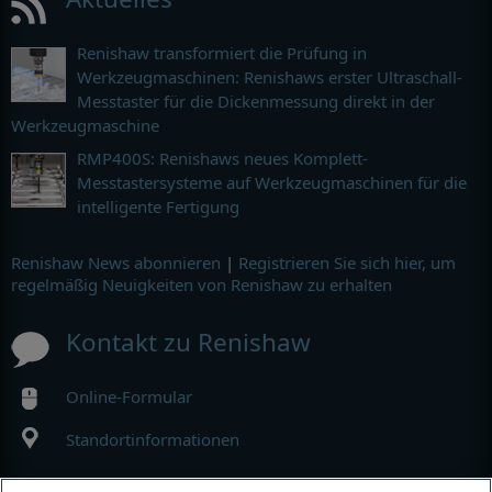
Renishaw transformiert die Prüfung in
Werkzeugmaschinen: Renishaws erster Ultraschall-
Messtaster für die Dickenmessung direkt in der
Werkzeugmaschine
RMP400S: Renishaws neues Komplett-
Messtastersysteme auf Werkzeugmaschinen für die
intelligente Fertigung
Renishaw News abonnieren
|
Registrieren Sie sich hier, um
regelmäßig Neuigkeiten von Renishaw zu erhalten
Kontakt zu Renishaw
Online-Formular
Standortinformationen