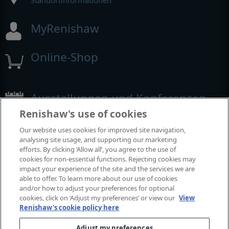
MyRenishaw
Online-Shop
Ausstellungen und Konferenzen
Renishaw's use of cookies
Veranstaltungen, an denen wir teilnehmen
Our website uses cookies for improved site navigation,
analysing site usage, and supporting our marketing
efforts. By clicking ‘Allow all’, you agree to the use of
cookies for non-essential functions. Rejecting cookies may
impact your experience of the site and the services we are
able to offer. To learn more about our use of cookies
and/or how to adjust your preferences for optional
cookies, click on ‘Adjust my preferences’ or view our
View
Renishaw's cookie policy here
Adjust my preferences