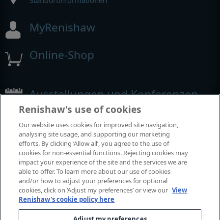
Standortinformationen
MyRenishaw
Online-Shop
Ausstellungen und Konferenzen
Renishaw's use of cookies
Veranstaltungen, an denen wir teilnehmen
Our website uses cookies for improved site navigation,
analysing site usage, and supporting our marketing
efforts. By clicking ‘Allow all’, you agree to the use of
cookies for non-essential functions. Rejecting cookies may
impact your experience of the site and the services we are
able to offer. To learn more about our use of cookies
and/or how to adjust your preferences for optional
cookies, click on ‘Adjust my preferences’ or view our
View
Renishaw's cookie policy here
Adjust my preferences