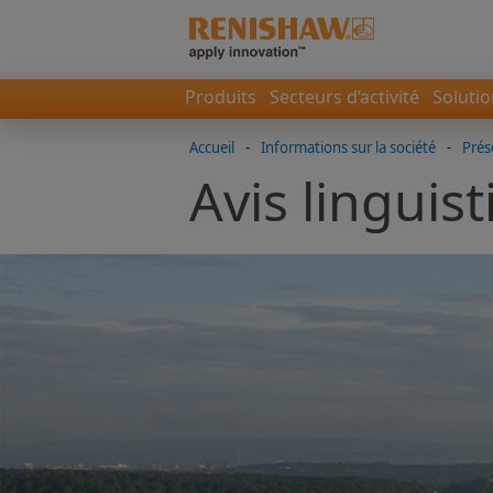
Produits
Secteurs d’activité
Soluti
Accueil
-
Informations sur la société
-
Prés
Avis linguis