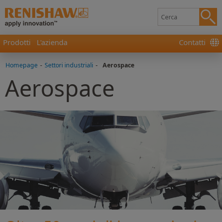
Prodotti
L'azienda
Contatti
Homepage
-
Settori industriali
-
Aerospace
Aerospace