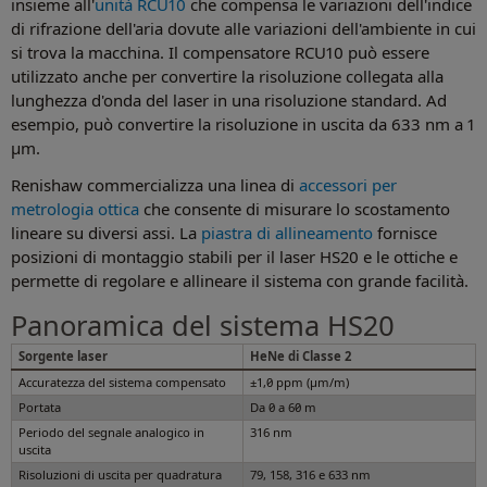
insieme all'
unità RCU10
che compensa le variazioni dell'indice
di rifrazione dell'aria dovute alle variazioni dell'ambiente in cui
si trova la macchina. Il compensatore RCU10 può essere
utilizzato anche per convertire la risoluzione collegata alla
lunghezza d'onda del laser in una risoluzione standard. Ad
esempio, può convertire la risoluzione in uscita da 633 nm a 1
µm.
Renishaw commercializza una linea di
accessori per
metrologia ottica
che consente di misurare lo scostamento
lineare su diversi assi. La
piastra di allineamento
fornisce
posizioni di montaggio stabili per il laser HS20 e le ottiche e
permette di regolare e allineare il sistema con grande facilità.
Panoramica del sistema HS20
Sorgente laser
HeNe di Classe 2
Accuratezza del sistema compensato
±1,0 ppm (µm/m)
Portata
Da 0 a 60 m
Periodo del segnale analogico in
316 nm
uscita
Risoluzioni di uscita per quadratura
79, 158, 316 e 633 nm