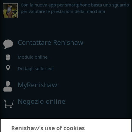
Con la nuova app per smartphone basta uno sguardo
per valutare le prestazioni della macchina
Contattare Renishaw
Modulo online
Dettagli sulle sedi
MyRenishaw
Negozio online
Fiere e conferenze
Renishaw's use of cookies