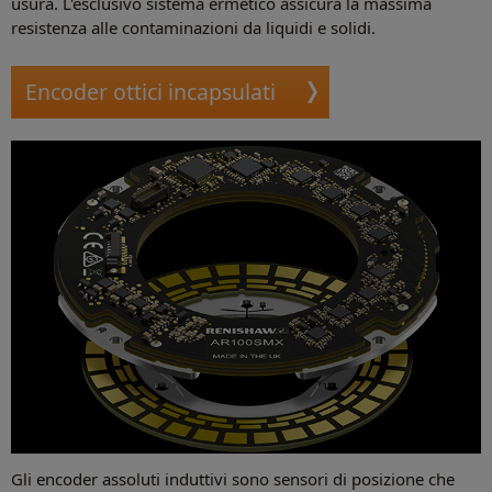
usura. L'esclusivo sistema ermetico assicura la massima
resistenza alle contaminazioni da liquidi e solidi.
Encoder ottici incapsulati
Gli encoder assoluti induttivi sono sensori di posizione che