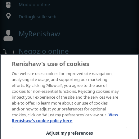
Modulo online
Dettagli sulle sedi
MyRenishaw
Negozio online
Renishaw's use of cookies
Our website uses cookies for improved site navigation,
Fiere e conferenze
analysing site usage, and supporting our marketing
efforts. By clicking ‘Allow all’, you agree to the use of
Renishaw partecipa a questi eventi
cookies for non-essential functions. Rejecting cookies may
impact your experience of the site and the services we are
able to offer. To learn more about our use of cookies
and/or how to adjust your preferences for optional
cookies, click on ‘Adjust my preferences’ or view our
View
Renishaw's cookie policy here
Adjust my preferences