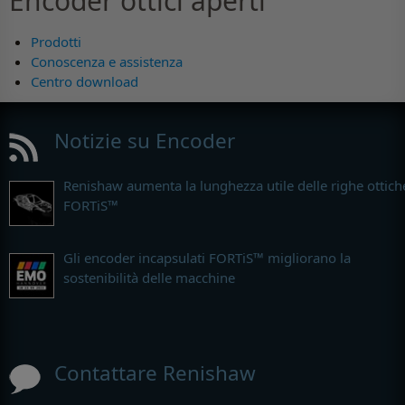
Encoder ottici aperti
Prodotti
Conoscenza e assistenza
Centro download
Notizie su Encoder
Renishaw aumenta la lunghezza utile delle righe ottich
FORTiS™
Gli encoder incapsulati FORTiS™ migliorano la
sostenibilità delle macchine
Contattare Renishaw