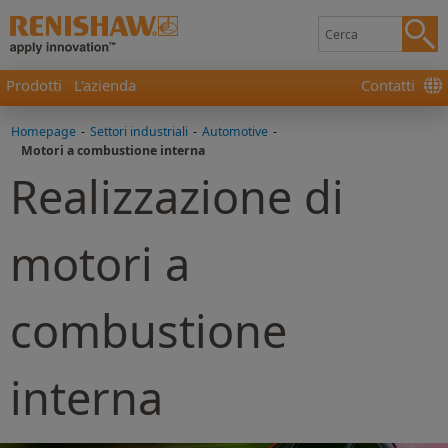
Prodotti
L'azienda
Contatti
Homepage
-
Settori industriali
-
Automotive
-
Motori a combustione interna
Realizzazione di
motori a
combustione
interna