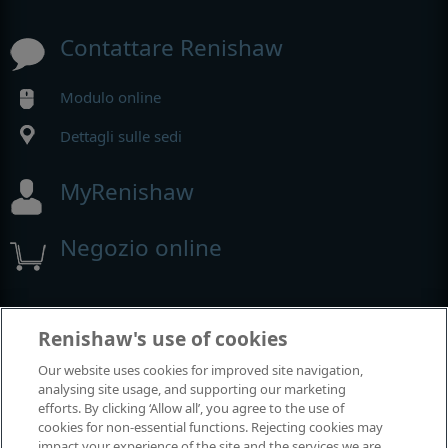
Contattare Renishaw
Modulo online
Dettagli sulle sedi
MyRenishaw
Negozio online
Fiere e conferenze
Renishaw's use of cookies
Our website uses cookies for improved site navigation,
Renishaw partecipa a questi eventi
analysing site usage, and supporting our marketing
efforts. By clicking ‘Allow all’, you agree to the use of
cookies for non-essential functions. Rejecting cookies may
impact your experience of the site and the services we are