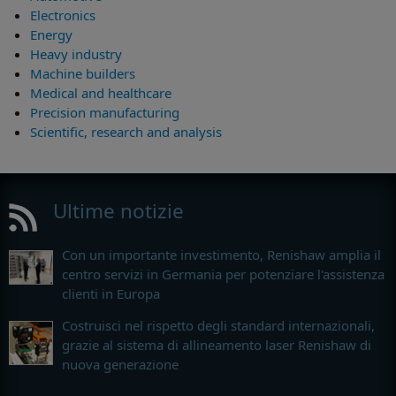
Electronics
Energy
Heavy industry
Machine builders
Medical and healthcare
Precision manufacturing
Scientific, research and analysis
Ultime notizie
Con un importante investimento, Renishaw amplia il
centro servizi in Germania per potenziare l'assistenza
clienti in Europa
Costruisci nel rispetto degli standard internazionali,
grazie al sistema di allineamento laser Renishaw di
nuova generazione