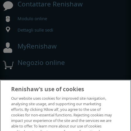
Contattare Renishaw
Modulo online
Dettagli sulle sedi
MyRenishaw
Negozio online
Fiere e conferenze
Renishaw's use of cookies
Our website uses cookies for improved site navigation,
Renishaw partecipa a questi eventi
analysing site usage, and supporting our marketing
efforts. By clicking ‘Allow all’, you agree to the use of
cookies for non-essential functions. Rejecting cookies may
impact your experience of the site and the services we are
able to offer. To learn more about our use of cookies