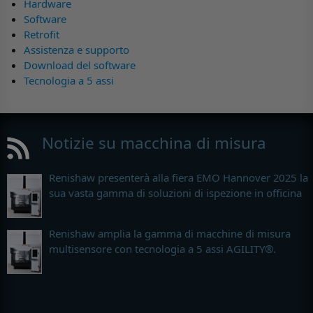
Hardware
Software
Retrofit
Assistenza e supporto
Download del software
Tecnologia a 5 assi
Notizie su macchina di misura
Renishaw presenterà alla fiera EMO Hannover 2025 la
sua vasta gamma di soluzioni di ispezione in officina
Renishaw amplia la gamma di macchine di misura
multisensore con tecnologia a 5 assi AGILITY®.