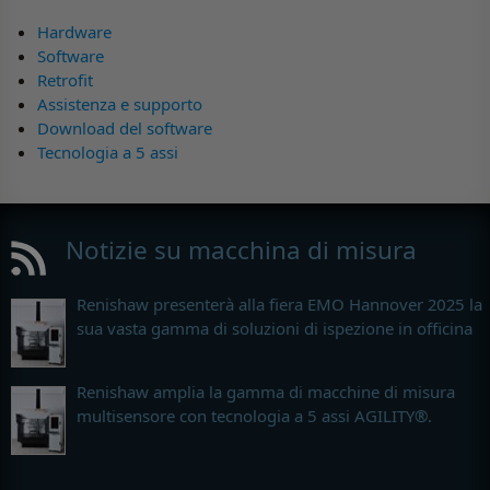
Hardware
Software
Retrofit
Assistenza e supporto
Download del software
Tecnologia a 5 assi
Notizie su macchina di misura
Renishaw presenterà alla fiera EMO Hannover 2025 la
sua vasta gamma di soluzioni di ispezione in officina
Renishaw amplia la gamma di macchine di misura
multisensore con tecnologia a 5 assi AGILITY®.