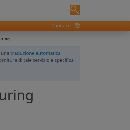
Contatti
uring
e una
traduzione automatica
rnitura di tale servizio e specifica
turing