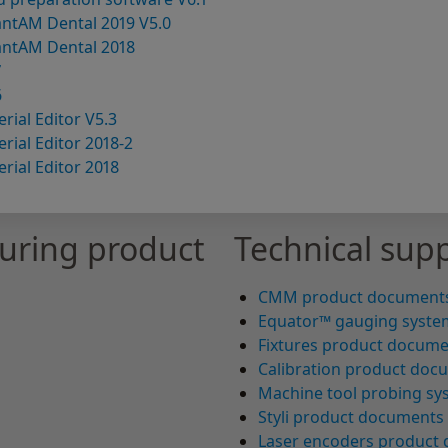
ntAM Dental 2019 V5.0
antAM Dental 2018
7
6
rial Editor V5.3
rial Editor 2018-2
rial Editor 2018
uring product
Technical supp
CMM product document
Equator™ gauging syste
Fixtures product docum
Calibration product doc
Machine tool probing s
Styli product documents
Laser encoders product