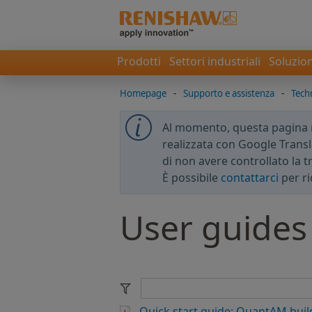
Prodotti
Settori industriali
Soluzion
Homepage
-
Supporto e assistenza
-
Techn
Al momento, questa pagina no
realizzata con Google Transla
di non avere controllato la 
È possibile
contattarci
per ri
User guides
Quick start guide: QuantAM buil