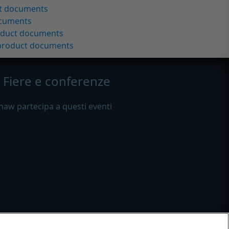
ct documents
ocuments
oduct documents
 product documents
Fiere e conferenze
haw partecipa a questi eventi