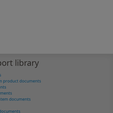
ort library
s
m product documents
ents
uments
ystem documents
 documents