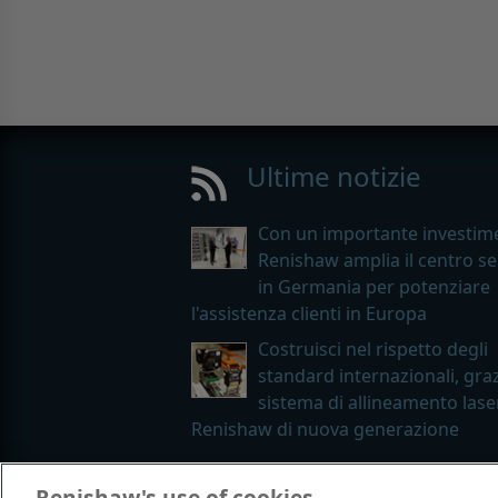
Ultime notizie
Con un importante investim
Renishaw amplia il centro se
in Germania per potenziare
l'assistenza clienti in Europa
Costruisci nel rispetto degli
standard internazionali, graz
sistema di allineamento lase
Renishaw di nuova generazione
Renishaw's use of cookies