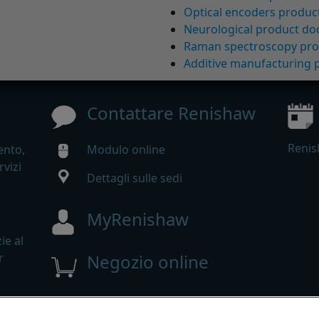
Optical encoders produ
Neurological product d
Raman spectroscopy pr
Additive manufacturing
Contattare Renishaw
Renis
ento,
Modulo online
rvizi
Dettagli sulle sedi
MyRenishaw
ie al
r
Negozio online