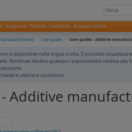
i
Supporto
Notizie
L'azienda
Acquisti online
ical support library
-
User guides
-
User guides - Additive manufact
n è disponibile nella lingua scelta. È possibile visualizzar
te. Renishaw declina qualsiasi responsabilità relativa alla fo
traduzione.
chiedere ulteriore assistenza.
 - Additive manufac
d preparation software V6.1