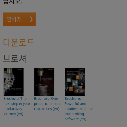
십시오.
연락처
다운로드
브로셔
Brochure: The
Brochure: One
Brochure:
next step in your
probe, unlimited
Powerful and
productivity
capabilities [en]
intuitive machine
journey [en]
tool probing
software [en]