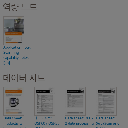
역량 노트
Application note:
Scanning
capability notes
[en]
데이터 시트
Data sheet:
데이터 시트:
Data sheet: DPU-
Data sheet:
Productivity+
OSP60 / OSI-S /
2 data processing
SupaScan and