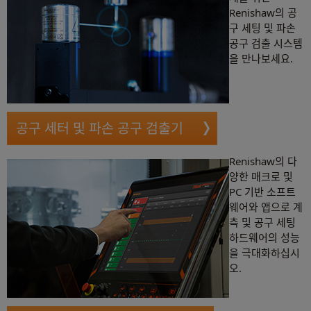
Renishaw의 공
구 세팅 및 파손
공구 검출 시스템
을 만나보세요.
공구 세터 및 파손 공구 검출기
Renishaw의 다
양한 매크로 및
PC 기반 소프트
웨어와 앱으로 계
측 및 공구 세팅
하드웨어의 성능
을 극대화하십시
오.