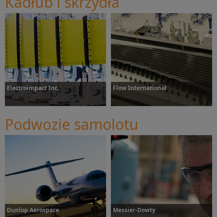
Kadłub i skrzydła
Dowiedz się więcej
Electroimpact Inc.
Flow International
Podwozie samolotu
Dowiedz się więcej
Dowiedz się więcej
Dunlop Aerospace
Messier-Dowty