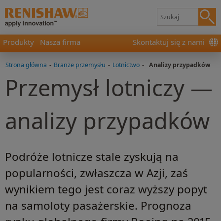
Produkty
Nasza firma
Skontaktuj się z nami
Strona główna
-
Branże przemysłu
-
Lotnictwo
-
Analizy przypadków
Przemysł lotniczy —
analizy przypadków
Podróże lotnicze stale zyskują na
popularności, zwłaszcza w Azji, zaś
wynikiem tego jest coraz wyższy popyt
na samoloty pasażerskie. Prognoza