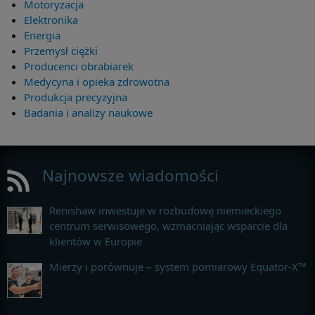
Motoryzacja
Elektronika
Energia
Przemysł ciężki
Producenci obrabiarek
Medycyna i opieka zdrowotna
Produkcja precyzyjna
Badania i analizy naukowe
Najnowsze wiadomości
Renishaw inwestuje w rozbudowę niemieckiego
centrum serwisowego, wzmacniając wsparcie dla
klientów w Europie
Mierzy i porównuje – system pomiarowy Equator-X™