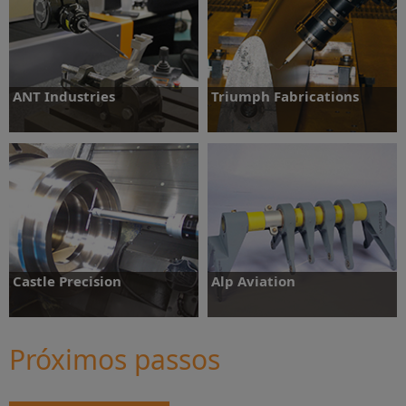
Saiba mais
ANT Industries
Triumph Fabrications
Saiba mais
Saiba mais
Castle Precision
Alp Aviation
Próximos passos
Saiba mais
Saiba mais