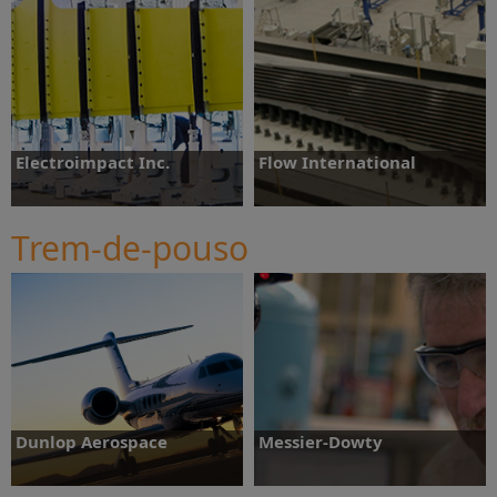
Saiba mais
Electroimpact Inc.
Flow International
Trem-de-pouso
Saiba mais
Saiba mais
Dunlop Aerospace
Messier-Dowty