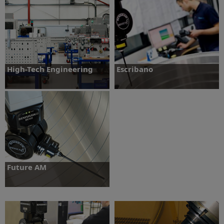
Saiba mais
High-Tech Engineering
Escribano
Saiba mais
Saiba mais
Future AM