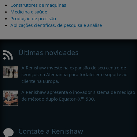
Construtores de máquinas
Medicina e saúde
Produção de precisão
Aplicações científicas, de pesquisa e análise
Últimas novidades
A Renishaw investe na expansão de seu centro de
serviços na Alemanha para fortalecer o suporte ao
cliente na Europa.
A Renishaw apresenta o inovador sistema de medição
de método duplo Equator–X™ 500.
Contate a Renishaw