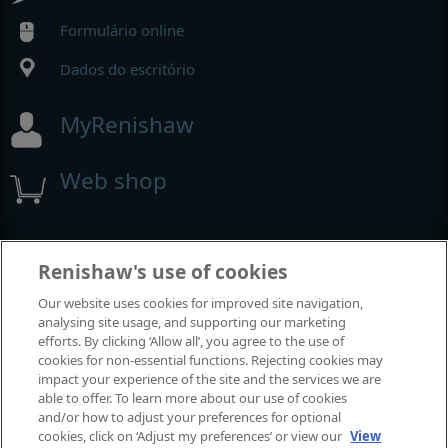
Formulário online
Dados do escritório
MyRenishaw
Web shop
Exposições e conferências
Renishaw's use of cookies
Our website uses cookies for improved site navigation,
Eventos em que estamos participando
analysing site usage, and supporting our marketing
efforts. By clicking ‘Allow all’, you agree to the use of
cookies for non-essential functions. Rejecting cookies may
impact your experience of the site and the services we are
able to offer. To learn more about our use of cookies
and/or how to adjust your preferences for optional
cookies, click on ‘Adjust my preferences’ or view our
View