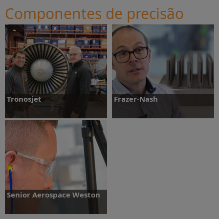
Componentes de precisão
Saiba mais
Saiba mais
Tronosjet
Frazer-Nash
Saiba mais
Saiba mais
Senior Aerospace Weston