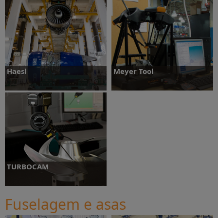
Saiba mais
Saiba mais
Haesl
Meyer Tool
Saiba mais
Saiba mais
TURBOCAM
Fuselagem e asas