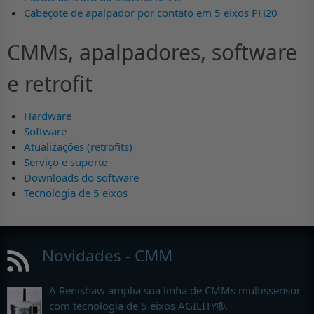
Cabeçote de apalpador por contato em 5 eixos PH20
CMMs, apalpadores, software
e retrofit
Hardware
Software
Atualizações (retrofits)
Serviço e suporte
Downloads do software
Tecnologia de 5 eixos
Novidades - CMM
A Renishaw amplia sua linha de CMMs multissensor
com tecnologia de 5 eixos AGILITY®.