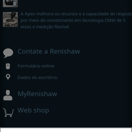
A Apex melhora os recursos e a capacidade de respost
por meio do investimento em tecnologia CMM de 5
eixos e medição flexível
Contate a Renishaw
Formulário online
Dados do escritório
MyRenishaw
Web shop