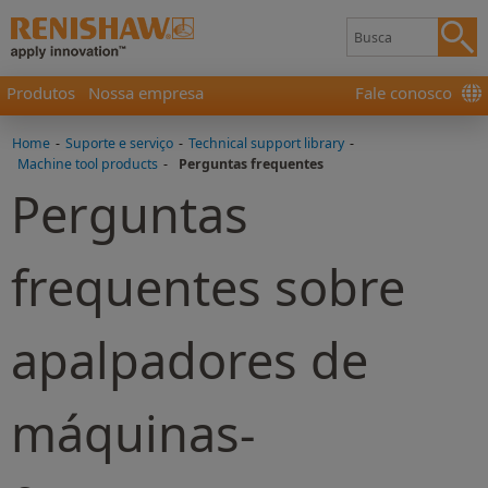
Produtos
Nossa empresa
Fale conosco
Home
-
Suporte e serviço
-
Technical support library
-
Machine tool products
-
Perguntas frequentes
Perguntas
frequentes sobre
apalpadores de
máquinas-