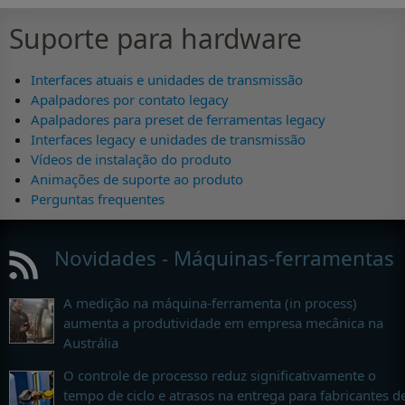
Suporte para hardware
Interfaces atuais e unidades de transmissão
Apalpadores por contato legacy
Apalpadores para preset de ferramentas legacy
Interfaces legacy e unidades de transmissão
Vídeos de instalação do produto
Animações de suporte ao produto
Perguntas frequentes
Novidades - Máquinas-ferramentas
A medição na máquina-ferramenta (in process)
aumenta a produtividade em empresa mecânica na
Austrália
O controle de processo reduz significativamente o
tempo de ciclo e atrasos na entrega para fabricantes d