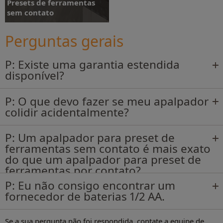
Presets de ferramentas
sem contato
Perguntas gerais
P: Existe uma garantia estendida
Leia mais
disponível?
P: O que devo fazer se meu apalpador
colidir acidentalmente?
P: Um apalpador para preset de
ferramentas sem contato é mais exato
do que um apalpador para preset de
ferramentas por contato?
P: Eu não consigo encontrar um
fornecedor de baterias 1/2 AA.
Se a sua pergunta não foi respondida, contate a equipe de