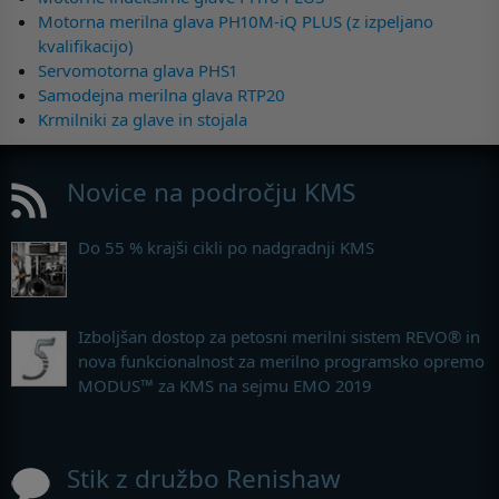
Motorna merilna glava PH10M-iQ PLUS (z izpeljano
kvalifikacijo)
Servomotorna glava PHS1
Samodejna merilna glava RTP20
Krmilniki za glave in stojala
Novice na področju KMS
Do 55 % krajši cikli po nadgradnji KMS
Izboljšan dostop za petosni merilni sistem REVO® in
nova funkcionalnost za merilno programsko opremo
MODUS™ za KMS na sejmu EMO 2019
Stik z družbo Renishaw