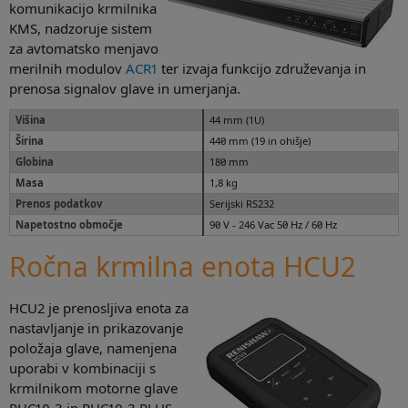
komunikacijo krmilnika
KMS, nadzoruje sistem
za avtomatsko menjavo
merilnih modulov
ACR1
ter izvaja funkcijo združevanja in
prenosa signalov glave in umerjanja.
Višina
44 mm (1U)
Širina
440 mm (19 in ohišje)
Globina
180 mm
Masa
1,8 kg
Prenos podatkov
Serijski RS232
Napetostno območje
90 V - 246 Vac 50 Hz / 60 Hz
Ročna krmilna enota HCU2
HCU2 je prenosljiva enota za
nastavljanje in prikazovanje
položaja glave, namenjena
uporabi v kombinaciji s
krmilnikom motorne glave
PHC10-3 in PHC10-3 PLUS.