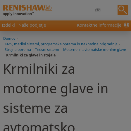
Izdelki
Naše podjetje
Kontaktne informacije
Domov
-
KMS, merilni sistemi, programska oprema in naknadna prigradnja
-
Strojna oprema
-
Triosni sistemi
-
Motorne in avtomatske merilne glave
-
Krmilniki za glave in stojala
Krmilniki za
motorne glave in
sisteme za
avtomatsko