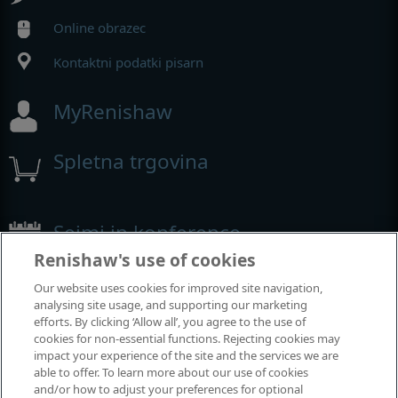
Online obrazec
Kontaktni podatki pisarn
MyRenishaw
Spletna trgovina
Sejmi in konference
Renishaw's use of cookies
Dogodki, kjer smo prisotni
Our website uses cookies for improved site navigation,
analysing site usage, and supporting our marketing
efforts. By clicking ‘Allow all’, you agree to the use of
cookies for non-essential functions. Rejecting cookies may
impact your experience of the site and the services we are
able to offer. To learn more about our use of cookies
and/or how to adjust your preferences for optional