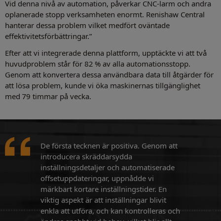
Vid denna nivå av automation, påverkar CNC-larm och andra
oplanerade stopp verksamheten enormt. Renishaw Central
hanterar dessa problem vilket medfört oväntade
effektivitetsförbättringar.”
Efter att vi integrerade denna plattform, upptäckte vi att två
huvudproblem står för 82 % av alla automationsstopp.
Genom att konvertera dessa användbara data till åtgärder för
att lösa problem, kunde vi öka maskinernas tillgänglighet
med 79 timmar på vecka.
De första tecknen är positiva. Genom att
introducera skräddarsydda
inställningsdetaljer och automatiserade
offsetuppdateringar, uppnådde vi
märkbart kortare inställningstider. En
viktig aspekt är att inställningar blivit
enkla att utföra, och kan kontrolleras och