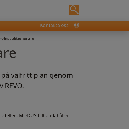
Kontakta oss
olnssektionerare
are
å valfritt plan genom
av REVO.
modellen. MODUS tillhandahåller