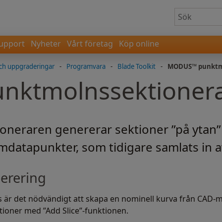
upport
Nyheter
Vårt företag
Köp online
ch uppgraderingar
-
Programvara
-
Blade Toolkit
-
MODUS™ punktm
ktmolnssektioner
eraren genererar sektioner ”på ytan” p
mdatapunkter, som tidigare samlats in 
erering
s är det nödvändigt att skapa en nominell kurva från CAD-
ktioner med ”Add Slice”-funktionen.