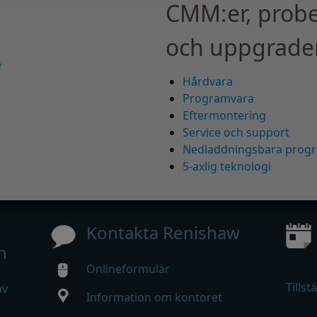
CMM:er, probe
och uppgrade
e
Hårdvara
Programvara
Eftermontering
Service och support
Nedladdningsbara prog
5-axlig teknologi
Kontakta Renishaw
n
Onlineformulär
Tillst
av
Information om kontoret