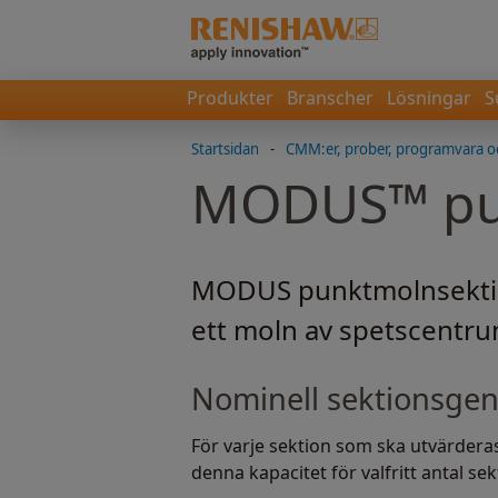
Produkter
Branscher
Lösningar
S
Startsidan
-
CMM:er, prober, programvara o
MODUS™ pun
MODUS punktmolnsektion
ett moln av spetscentru
Nominell sektionsgen
För varje sektion som ska utvärdera
denna kapacitet för valfritt antal se