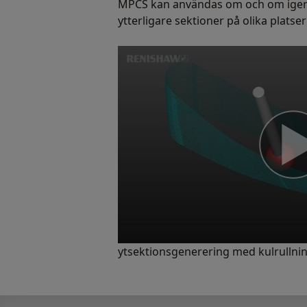
MPCS kan användas om och om igen 
ytterligare sektioner på olika plats
ytsektionsgenerering med kulrullning