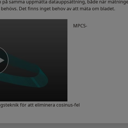
på samma uppmätta datauppsättning, både när mätningen
er behövs. Det finns inget behov av att mäta om bladet.
MPCS-
steknik för att eliminera cosinus-fel