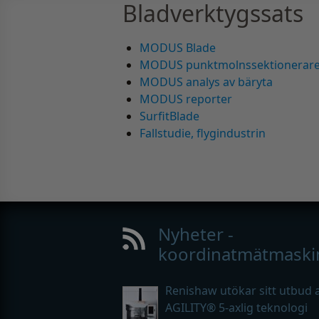
Bladverktygssats
MODUS Blade
MODUS punktmolnssektionerar
MODUS analys av bäryta
MODUS reporter
SurfitBlade
Fallstudie, flygindustrin
Nyheter -
koordinatmätmaski
Renishaw utökar sitt utbud 
AGILITY® 5-axlig teknologi