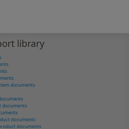
ort library
s
ents
ents
uments
ystem documents
 documents
ct documents
ocuments
oduct documents
 product documents