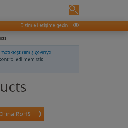
Bizimle iletişime geçin
ucts
matikleştirilmiş çeviriye
kontrol edilmemiştir.
ucts
China RoHS