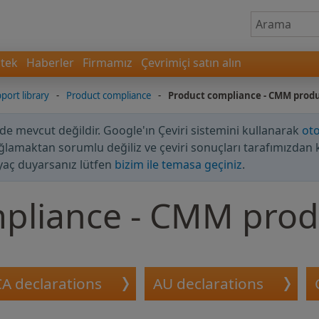
tek
Haberler
Firmamız
Çevrimiçi satın alın
port library
-
Product compliance
-
Product compliance - CMM prod
zde mevcut değildir. Google'ın Çeviri sistemini kullanarak
oto
ağlamaktan sorumlu değiliz ve çeviri sonuçları tarafımızdan 
yaç duyarsanız lütfen
bizim ile temasa geçiniz
.
pliance - CMM prod
A declarations
AU declarations