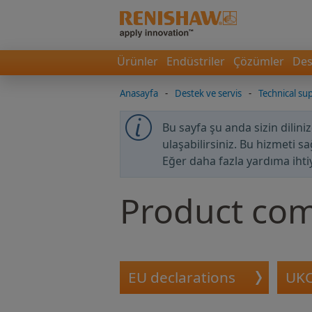
Ürünler
Endüstriler
Çözümler
Des
Anasayfa
-
Destek ve servis
-
Technical sup
Bu sayfa şu anda sizin dilini
ulaşabilirsiniz. Bu hizmeti s
Eğer daha fazla yardıma ihti
Product com
EU declarations
UKC