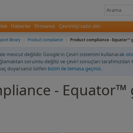
tek
Haberler
Firmamız
Çevrimiçi satın alın
port library
-
Product compliance
-
Product compliance - Equator™
zde mevcut değildir. Google'ın Çeviri sistemini kullanarak
oto
ağlamaktan sorumlu değiliz ve çeviri sonuçları tarafımızdan 
yaç duyarsanız lütfen
bizim ile temasa geçiniz
.
pliance - Equator™