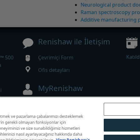
Neurological product d
Raman spectroscopy pr
Additive manufacturing
Renishaw ile İletişim
Katıld
X™ 500
Çevrimiçi Form
a
Ofis detayları
MyRenishaw
i
ör
Web mağazası
z etmek ve pazarlama çabalarımızı desteklemek
rin gerekli olmayan fonksiyonlar için
neyiminizi ve size sunabildiğimiz hizmetleri
ı saklıdır.
rcihlerinizi nasıl ayarlayacağınız hakkında daha