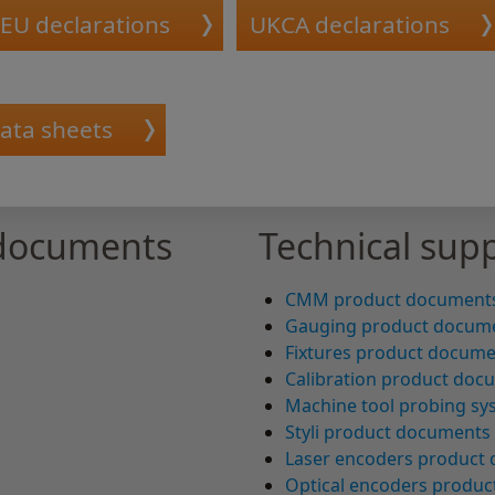
EU declarations
UKCA declarations
data sheets
 documents
Technical supp
CMM product document
Gauging product docum
Fixtures product docum
Calibration product doc
Machine tool probing s
Styli product documents
Laser encoders product
Optical encoders produ