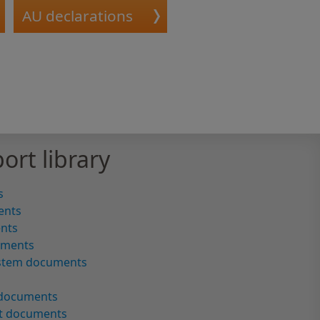
AU declarations
ort library
s
ents
ents
uments
ystem documents
 documents
ct documents