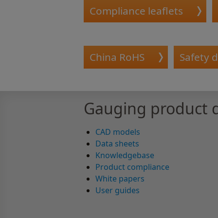
Compliance leaflets
China RoHS
Safety 
Gauging product
CAD models
Data sheets
Knowledgebase
Product compliance
White papers
User guides