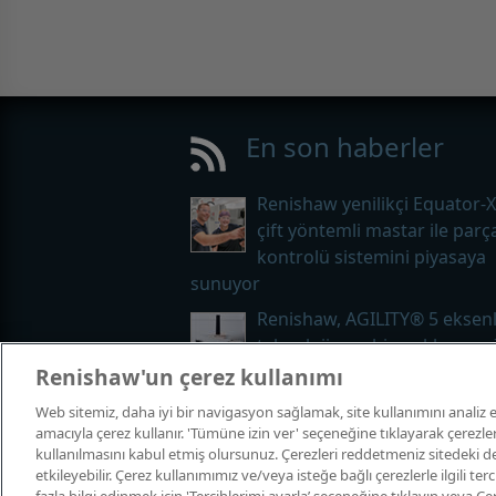
En son haberler
Renishaw yenilikçi Equator-
çift yöntemli mastar ile parç
kontrolü sistemini piyasaya
sunuyor
Renishaw, AGILITY® 5 eksenl
teknolojiye sahip çoklu sens
CMM serisini genişletiyor.
Renishaw'un çerez kullanımı
Web sitemiz, daha iyi bir navigasyon sağlamak, site kullanımını anali
amacıyla çerez kullanır. 'Tümüne izin ver' seçeneğine tıklayarak çerezle
kullanılmasını kabul etmiş olursunuz. Çerezleri reddetmeniz sitedeki de
© 2001-2026 Renishaw plc. Tüm haklar
etkileyebilir. Çerez kullanımımız ve/veya isteğe bağlı çerezlerle ilgili te