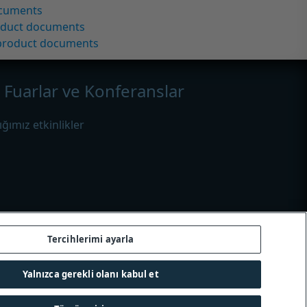
ocuments
oduct documents
 product documents
Fuarlar ve Konferanslar
ığımız etkinlikler
Tercihlerimi ayarla
Yalnızca gerekli olanı kabul et