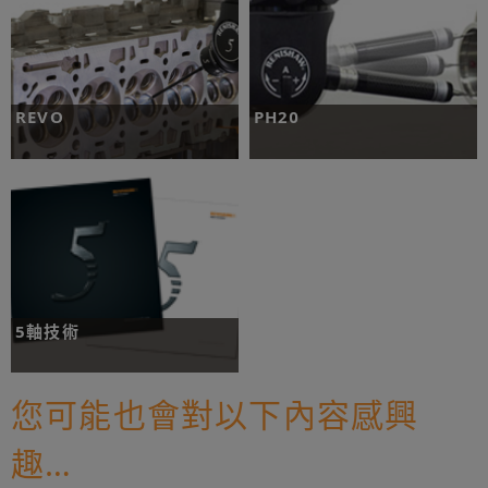
REVO
PH20
REVO 是在一系列革命性產品中，第一
這是首次將 5 軸技術應用於所有尺寸
款能夠提供 5 軸量測能力的產品，經設
CMM 機台的接觸觸發式應用。
計可最大限度地提高 CMM 的量測效
率，同時維持極高的系統精度。
REVO
PH20
5軸技術
歡迎使用革命性的量測。
您可能也會對以下內容感興
趣…
5軸技術