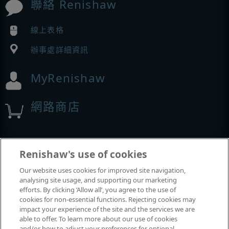
聯絡 Renishaw
線上表格
辦事處詳細資訊
MyRenishaw
網路商店
展覽與會議
Renishaw's use of cookies
Our website uses cookies for improved site navigation,
我們參加的活動
analysing site usage, and supporting our marketing
efforts. By clicking ‘Allow all’, you agree to the use of
cookies for non-essential functions. Rejecting cookies may
impact your experience of the site and the services we are
able to offer. To learn more about our use of cookies
and/or how to adjust your preferences for optional