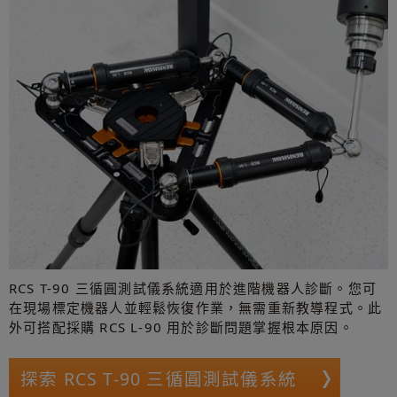
RCS T-90 三循圓測試儀系統適用於進階機器人診斷。您可
在現場標定機器人並輕鬆恢復作業，無需重新教導程式。此
外可搭配採購 RCS L-90 用於診斷問題掌握根本原因。
探索 RCS T-90 三循圓測試儀系統