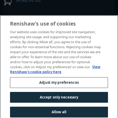
展覽與會議
Renishaw's use of cookies
Our website uses cookies for improved site navigation,
我們參加的活動
analysing site usage, and supporting our marketing
efforts. By clicking ‘Allow all’, you agree to the use of
cookies for non-essential functions. Rejecting cookies may
impact your experience of the site and the services we are
able to offer. To learn more about our use of cookies
and/or how to adjust your preferences for optional
cookies, click on ‘Adjust my preferences’ or view our
View
Renishaw's cookie policy here
Adjust my preferences
© 2001-2026 Renishaw plc
. 保留所有權利。
|
|
|
|
聯絡我們
法律及法規遵循
無障礙網頁
隱私權
Accept only necessary
Cookie
指南
Allow all