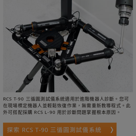
RCS T-90 三循圓測試儀系統適用於進階機器人診斷。您可
在現場標定機器人並輕鬆恢復作業，無需重新教導程式。此
外可搭配採購 RCS L-90 用於診斷問題掌握根本原因。
探索 RCS T-90 三循圓測試儀系統