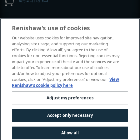
展覽與會議
Renishaw's use of cookies
Our website uses cookies for improved site navigation,
我們參加的活動
analysing site usage, and supporting our marketing
efforts. By clicking ‘Allow all’, you agree to the use of
cookies for non-essential functions. Rejecting cookies may
impact your experience of the site and the services we are
able to offer. To learn more about our use of cookies
and/or how to adjust your preferences for optional
cookies, click on ‘Adjust my preferences’ or view our
View
Renishaw's cookie policy here
Adjust my preferences
© 2001-2026 Renishaw plc
. 保留所有權利。
|
|
|
|
聯絡我們
法律及法規遵循
無障礙網頁
隱私權
Accept only necessary
Cookie
指南
Allow all