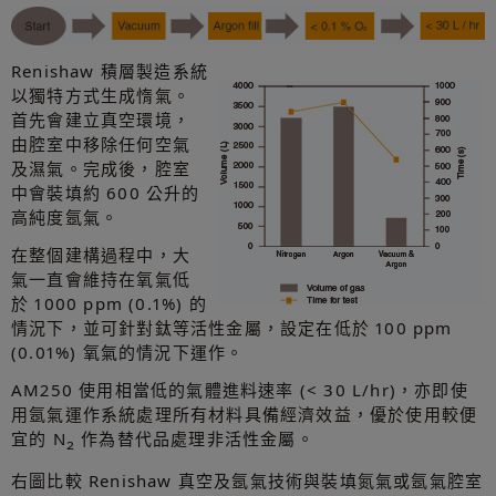
Renishaw 積層製造系統
以獨特方式生成惰氣。
首先會建立真空環境，
由腔室中移除任何空氣
及濕氣。完成後，腔室
中會裝填約 600 公升的
高純度氬氣。
在整個建構過程中，大
氣一直會維持在氧氣低
於 1000 ppm (0.1%) 的
情況下，並可針對鈦等活性金屬，設定在低於 100 ppm
(0.01%) 氧氣的情況下運作。
AM250 使用相當低的氣體進料速率 (< 30 L/hr)，亦即使
用氬氣運作系統處理所有材料具備經濟效益，優於使用較便
宜的 N
作為替代品處理非活性金屬。
2
右圖比較 Renishaw 真空及氬氣技術與裝填氮氣或氬氣腔室