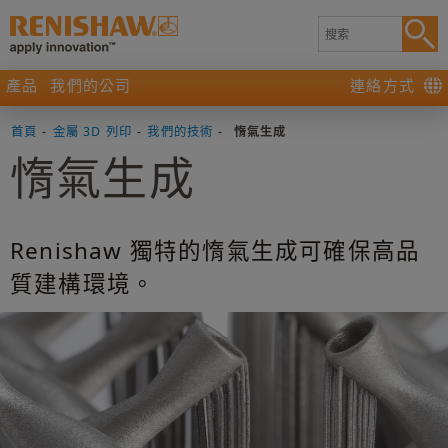
產品
我們的公司
連絡方式
首頁
-
金屬 3D 列印
-
我們的技術
-
惰氣生成
惰氣生成
Renishaw 獨特的惰氣生成可確保高品
質建構環境。