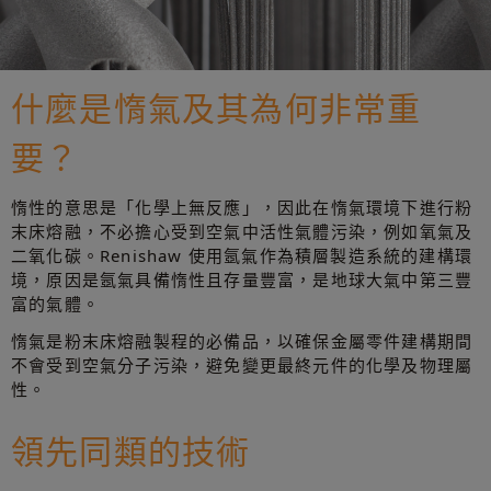
什麼是惰氣及其為何非常重
要？
惰性的意思是「化學上無反應」，因此在惰氣環境下進行粉
末床熔融，不必擔心受到空氣中活性氣體污染，例如氧氣及
二氧化碳。Renishaw 使用氬氣作為積層製造系統的建構環
境，原因是氬氣具備惰性且存量豐富，是地球大氣中第三豐
富的氣體。
惰氣是粉末床熔融製程的必備品，以確保金屬零件建構期間
不會受到空氣分子污染，避免變更最終元件的化學及物理屬
性。
領先同類的技術