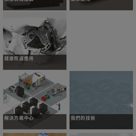
金屬積層製造技術的總體解決方案。
深入瞭解可應用於包括航太、汽車、加
工及創意產業的產品和服務。
深入瞭解
深入瞭解
健康照護應用
進一步瞭解，如何將積層製造技術運用
在牙科和上頜面治療。
深入瞭解
解決方案中心
我們的技術
積層製造 (AM) 創新途徑。
深入瞭解我們的金屬粉末床技術，以及
其如何為您的企業帶來效益