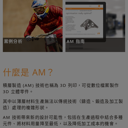
瞭解更多
深入瞭解
案例分析
AM 指南
進一步瞭解其他人如何在各種應用及產
您的積層製造指南。參閱其中的專題文
業使用積層製造。
章、白皮書、簡報、影片及其他內容。
什麼是 AM？
瞭解更多
瀏覽 AM 指南
積層製造 (AM) 技術也稱為 3D 列印，可從數位檔案製作
3D 立體零件。
其中以薄層材料生產無法以傳統技術（鑄造、鍛造及加工製
造）處理的複雜形狀。
AM 技術帶來新的設計可能性，包括在生產過程中結合多種
元件、將材料用量降至最低，以及降低加工成本的機會。